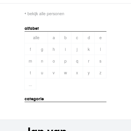
bekijk alle personen
alfabet
alle
a
b
c
d
e
f
g
h
i
j
k
l
m
n
o
p
q
r
s
t
u
v
w
x
y
z
...
categorie