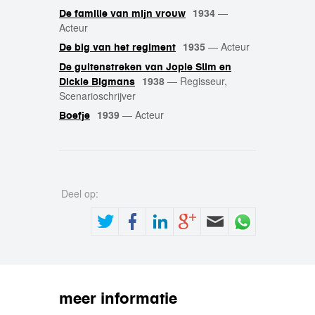
1934
—
De familie van mijn vrouw
Acteur
1935
—
Acteur
De big van het regiment
De guitenstreken van Jopie Slim en
1938
—
Regisseur,
Dickie Bigmans
Scenarioschrijver
1939
—
Acteur
Boefje
Deel op:
meer informatie