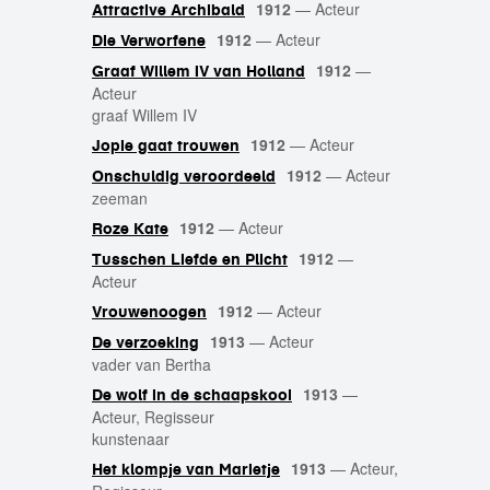
1912
—
Acteur
Attractive Archibald
1912
—
Acteur
Die Verworfene
1912
—
Graaf Willem IV van Holland
Acteur
graaf Willem IV
1912
—
Acteur
Jopie gaat trouwen
1912
—
Acteur
Onschuldig veroordeeld
zeeman
1912
—
Acteur
Roze Kate
1912
—
Tusschen Liefde en Plicht
Acteur
1912
—
Acteur
Vrouwenoogen
1913
—
Acteur
De verzoeking
vader van Bertha
1913
—
De wolf in de schaapskooi
Acteur, Regisseur
kunstenaar
1913
—
Acteur,
Het klompje van Marietje