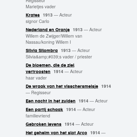
Regisseur
Marietjes vader
1913
—
Acteur
Krates
signor Carlo
1913
—
Acteur
Nederland en Oranje
Willem de Zwijger/Willem van
Nassau/koning Willem I
1913
—
Acteur
Silvia Silombra
Silvia&amp;#039;s vader / priester
De bloemen, die de ziel
1914
—
Acteur
vertroosten
haar vader
1914
De wraak van het visschersmeisje
—
Regisseur
1914
—
Acteur
Een nacht in het zuiden
1914
—
Acteur
Een partij schaak
familievriend
1914
—
Acteur
Gebroken levens
1914
—
Het geheim van het slot Arco