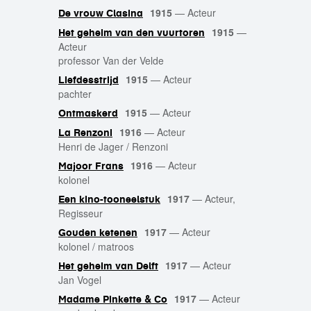
1915
—
Acteur
De vrouw Clasina
1915
—
Het geheim van den vuurtoren
Acteur
professor Van der Velde
1915
—
Acteur
Liefdesstrijd
pachter
1915
—
Acteur
Ontmaskerd
1916
—
Acteur
La Renzoni
Henri de Jager / Renzoni
1916
—
Acteur
Majoor Frans
kolonel
1917
—
Acteur,
Een kino-tooneelstuk
Regisseur
1917
—
Acteur
Gouden ketenen
kolonel / matroos
1917
—
Acteur
Het geheim van Delft
Jan Vogel
1917
—
Acteur
Madame Pinkette & Co