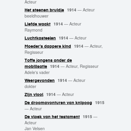
Acteur
1914
—
Acteur
Het steenen bruidje
beeldhouwer
1914
—
Acteur
Liefde waakt
Raymond
1914
—
Acteur
Luchtkasteelen
1914
—
Acteur,
Moeder's dappere kind
Regisseur
Toffe jongens onder de
1914
—
Acteur, Regisseur
mobilisatie
Adele's vader
1914
—
Acteur
Weergevonden
dokter
1914
—
Acteur
Zijn viool
1915
De droomavonturen van knipoog
—
Acteur
1915
—
De vloek van het testament
Acteur
Jan Velsen