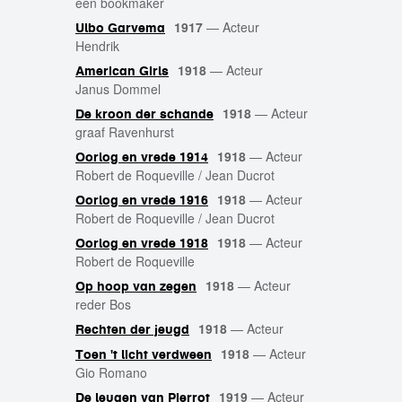
een bookmaker
1917
—
Acteur
Ulbo Garvema
Hendrik
1918
—
Acteur
American Girls
Janus Dommel
1918
—
Acteur
De kroon der schande
graaf Ravenhurst
1918
—
Acteur
Oorlog en vrede 1914
Robert de Roqueville / Jean Ducrot
1918
—
Acteur
Oorlog en vrede 1916
Robert de Roqueville / Jean Ducrot
1918
—
Acteur
Oorlog en vrede 1918
Robert de Roqueville
1918
—
Acteur
Op hoop van zegen
reder Bos
1918
—
Acteur
Rechten der jeugd
1918
—
Acteur
Toen 't licht verdween
Gio Romano
1919
—
Acteur
De leugen van Pierrot