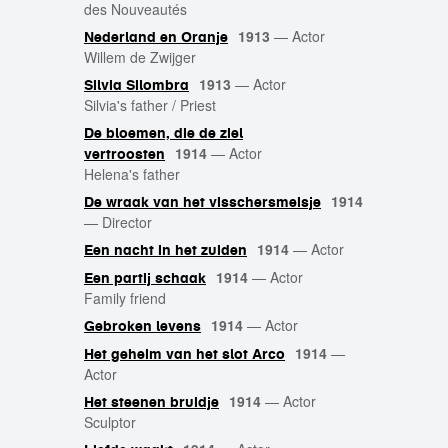
des Nouveautés
1913
—
Actor
Nederland en Oranje
Willem de Zwijger
1913
—
Actor
Silvia Silombra
Silvia's father / Priest
De bloemen, die de ziel
1914
—
Actor
vertroosten
Helena's father
1914
De wraak van het visschersmeisje
—
Director
1914
—
Actor
Een nacht in het zuiden
1914
—
Actor
Een partij schaak
Family friend
1914
—
Actor
Gebroken levens
1914
—
Het geheim van het slot Arco
Actor
1914
—
Actor
Het steenen bruidje
Sculptor