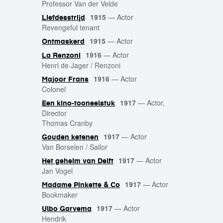
Professor Van der Velde
1915
—
Actor
Liefdesstrijd
Revengeful tenant
1915
—
Actor
Ontmaskerd
1916
—
Actor
La Renzoni
Henri de Jager / Renzoni
1916
—
Actor
Majoor Frans
Colonel
1917
—
Actor,
Een kino-tooneelstuk
Director
Thomas Cranby
1917
—
Actor
Gouden ketenen
Van Borselen / Sailor
1917
—
Actor
Het geheim van Delft
Jan Vogel
1917
—
Actor
Madame Pinkette & Co
Bookmaker
1917
—
Actor
Ulbo Garvema
Hendrik