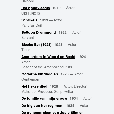
Dalboni
1919
—
Actor
Het goudvischje
Old Rikkers
1919
—
Actor
Schakels
Pancras Duif
1922
—
Actor
Bulldog Drummond
Servant
1923
—
Actor
Bleeke Bet (1923)
Tinus
1924
—
Amsterdam in Woord en Beeld
Actor
Leader of the American tourists
1926
—
Actor
Moderne landhaaien
Gentleman
1928
—
Actor, Director,
Het heksenlied
Make-up, Producer, Script writer
1934
—
Actor
De familie van mijn vrouw
1935
—
Actor
De big van het regiment
De guitenstreken van Jopie Slim en