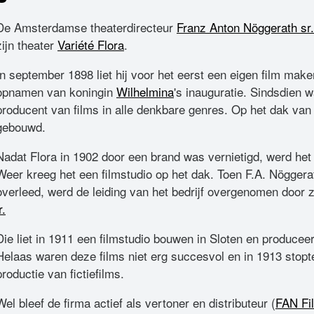
De Amsterdamse theaterdirecteur
Franz Anton Nöggerath sr.
zijn theater
Variété Flora
.
In september 1898 liet hij voor het eerst een eigen film ma
opnamen van koningin
Wilhelmina
's inauguratie. Sindsdien 
producent van films in alle denkbare genres. Op het dak van 
gebouwd.
Nadat Flora in 1902 door een brand was vernietigd, werd he
Weer kreeg het een filmstudio op het dak. Toen F.A. Nöggera
overleed, werd de leiding van het bedrijf overgenomen door 
r.
Die liet in 1911 een filmstudio bouwen in Sloten en producee
Helaas waren deze films niet erg succesvol en in 1913 stopte
productie van fictiefilms.
Wel bleef de firma actief als vertoner en distributeur (
FAN Fi