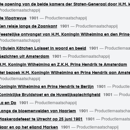
De opening van de beide kamers der Staten-Generaal door H.M. 
Productiemaatschappij
1901
—
Productiemaatschappij
De Vlootrevue
1901
—
Productiemaatschappij
Een reisje langs de Zaankant
Feestelijke ontvangst van H.M. Koningin Wilhelmina en den Prin
Productiemaatschappij
1901
—
Productiemaa
Fräulein Kätchen Loisset in woord en beeld
1901
—
Productiemaatschappij
Gezichten uit Amsterdam
H.M. Koningin Wilhelmina en Z.K.H. Prins Hendrik te Amsterdam
Het bezoek H.M. Koningin Wilhelmina en Prins Hendrik aan Ams
Productiemaatschappij
1901
—
Producti
Koningin Wilhelmina en Prins Hendrik te Berlijn
1901
—
Produ
Koninklijke Bruidstoet en de Huwelijksplechtigheid
1901
—
Productiemaatschappij
La en Do
1901
—
Productiemaatscha
Langs de bloemenvelden van Haarlem
1901
—
Productiemaats
Maskeradefeest te Utrecht op 25 juni 1901
1901
—
Productiemaatschappij
Naar en op het eiland Marken