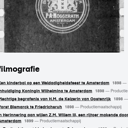
filmografie
1898
—
Een kinderbal op een Weldadigheidsfeest te Amsterdam
1898
—
Producti
Inhuldiging Koningin Wilhelmina te Amsterdam
1898
Plechtige begrafenis van H.M. de Keizerin van Oostenrijk
1898
—
Productiemaatschappij
Vorst Bismarck te Friedrichsruh
'n Herinnering aan wijlen Z.M. Willem III, een rijtoer makende doo
1899
—
Productiemaatschappij
Amsterdam