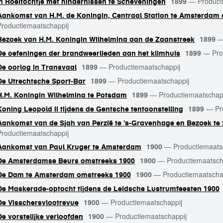
1899
—
Product
'n Roeitochtje met hindernissen te Scheveningen
Aankomst van H.M. de Koningin, Centraal Station te Amsterdam o
Productiemaatschappij
1899
Bezoek van H.M. Koningin Wilhelmina aan de Zaanstreek
1899
—
Pro
De oefeningen der brandweerlieden aan het klimhuis
1899
—
Productiemaatschappij
De oorlog in Transvaal
1899
—
Productiemaatschappij
De Utrechtsche Sport-Bar
1899
—
Productiemaatschap
H.M. Koningin Wilhelmina te Potsdam
1899
—
Pr
Koning Leopold II tijdens de Gentsche tentoonstelling
Aankomst van de Sjah van Perzië te 's-Gravenhage en Bezoek te 
Productiemaatschappij
1900
—
Productiemaats
Aankomst van Paul Kruger te Amsterdam
1900
—
Productiemaatsch
De Amsterdamse Beurs omstreeks 1900
1900
—
Productiemaatscha
De Dam te Amsterdam omstreeks 1900
De Maskerade-optocht tijdens de Leidsche Lustrumfeesten 1900
1900
—
Productiemaatschappij
De Visschersvlootrevue
1900
—
Productiemaatschappij
De vorstelijke verloofden