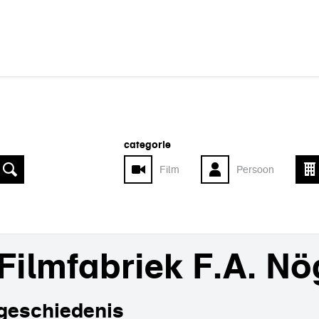
categorie
Film
Persoon
Filmfabriek F.A. N
geschiedenis