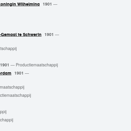
1901
—
koningin Wilhelmina
1901
—
s-Gemaal te Schwerin
tschappij
1901
—
Productiemaatschappij
1901
—
terdam
emaatschappij
ctiemaatschappij
ppij
chappij