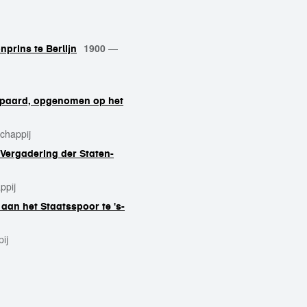
1900
—
nprins te Berlijn
e paard, opgenomen op het
chappij
 Vergadering der Staten-
ppij
aan het Staatsspoor te 's-
ij