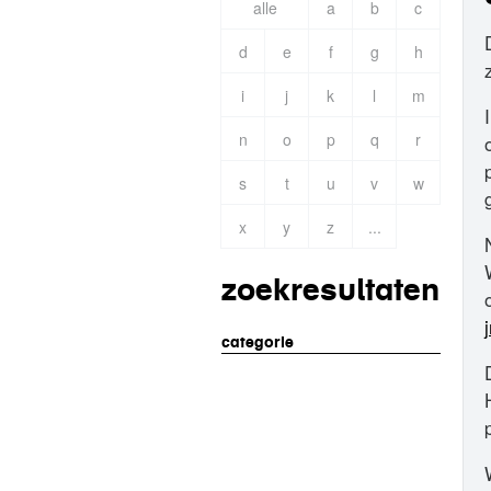
alle
a
b
c
d
e
f
g
h
i
j
k
l
m
n
o
p
q
r
s
t
u
v
w
x
y
z
...
zoekresultaten
j
categorie