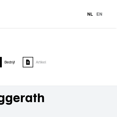
NL
EN
talen
Bedrijf
Artikel
öggerath