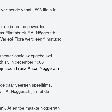
vertoonde vanaf 1896 films in
ken: de beroemd geworden
was Filmfabriek F.A. Nöggerath
Variété Flora werd een filmstudio
t theater opnieuw opgebouwd.
th sr. in december 1908
zijn zoon
Franz Anton Nöggerath
rde daar veertien speelfilms.
 F.A. Nöggerath jr. met de
lm
). Af en toe maakte Nöggerath