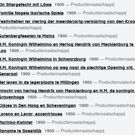
1900
—
Productiemaatschappij
Ein Stiergefecht mit Löwe
1900
—
Productiemaatschappij
Familie Nagels Ikarische Spiele
Festiviteiten ter viering der meerderjarig-verklaring van den Kroo
Productiemaatschappij
1900
—
Productiemaatschappij
Gutenbergfeesten te Mainz
H.M. Koningin Wilhelmina en Hertog Hendrik van Mecklenburg t
1900
—
Productiemaatschappij
Loo
1900
—
Productiemaats
H.M. Koningin Wilhelmina in Schwarzburg
H.M. Koningin Wilhelmina op weg naar de plechtige Opening v/d.
1900
—
Productiemaatschappij
Generaal
1900
—
Productiemaatscha
Het leven in de legerplaats te Millingen
Intocht van hertog Hendrik van Mecklenburg en H.M. de koningin 
1900
—
Productiemaatschappij
Gravenhage
1900
—
Productiemaatschapp
Kijkjes in Den Haag en Scheveningen
1900
—
Productiemaatschappij
Loreno en Levar, excentriques
1900
—
Productiemaatschappij
Marinko-Kwintet
1900
—
Productiemaatschappij
Opname te Soestdijk