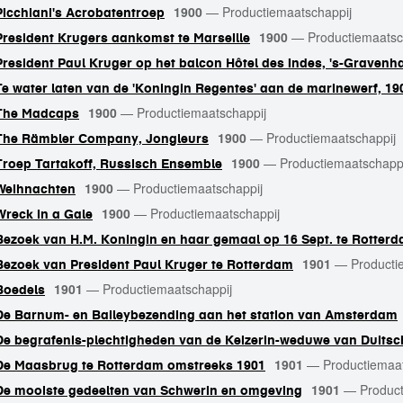
1900
—
Productiemaatschappij
Picchiani's Acrobatentroep
1900
—
Productiemaatsc
President Krugers aankomst te Marseille
President Paul Kruger op het balcon Hôtel des Indes, 's-Gravenh
Te water laten van de 'Koningin Regentes' aan de marinewerf, 19
1900
—
Productiemaatschappij
The Madcaps
1900
—
Productiemaatschappij
The Rämbler Company, Jongleurs
1900
—
Productiemaatschapp
Troep Tartakoff, Russisch Ensemble
1900
—
Productiemaatschappij
Weihnachten
1900
—
Productiemaatschappij
Wreck in a Gale
Bezoek van H.M. Koningin en haar gemaal op 16 Sept. te Rotter
1901
—
Producti
Bezoek van President Paul Kruger te Rotterdam
1901
—
Productiemaatschappij
Boedels
De Barnum- en Baileybezending aan het station van Amsterdam
De begrafenis-plechtigheden van de Keizerin-weduwe van Duitsc
1901
—
Productiemaa
De Maasbrug te Rotterdam omstreeks 1901
1901
—
Product
De mooiste gedeelten van Schwerin en omgeving