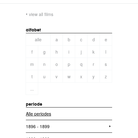
view all films
alfabet
alle
a
b
c
d
e
f
g
h
i
j
k
l
m
n
o
p
q
r
s
t
u
v
w
x
y
z
...
periode
Alle periodes
1896 - 1899