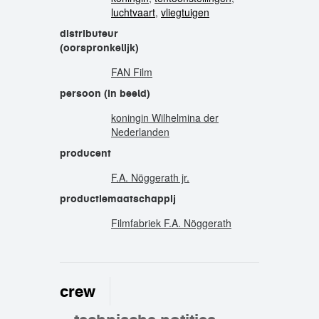
luchtvaart
,
vliegtuigen
distributeur
(oorspronkelijk)
FAN Film
persoon (in beeld)
koningin Wilhelmina der
Nederlanden
producent
F.A. Nöggerath jr.
productiemaatschappij
Filmfabriek F.A. Nöggerath
crew