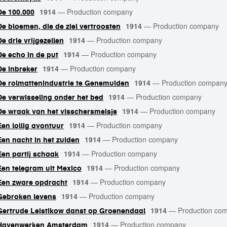
1914
—
Production company
De 100.000
1914
—
Production company
De bloemen, die de ziel vertroosten
1914
—
Production company
De drie vrijgezellen
1914
—
Production company
De echo in de put
1914
—
Production company
De inbreker
1914
—
Production compan
De rolmattenindustrie te Genemuiden
1914
—
Production company
De verwisseling onder het bed
1914
—
Production company
De wraak van het visschersmeisje
1914
—
Production company
Een lollig avontuur
1914
—
Production company
Een nacht in het zuiden
1914
—
Production company
Een partij schaak
1914
—
Production company
Een telegram uit Mexico
1914
—
Production company
Een zware opdracht
1914
—
Production company
Gebroken levens
1914
—
Production co
Gertrude Leistikow danst op Groenendaal
1914
—
Production company
Havenwerken Amsterdam