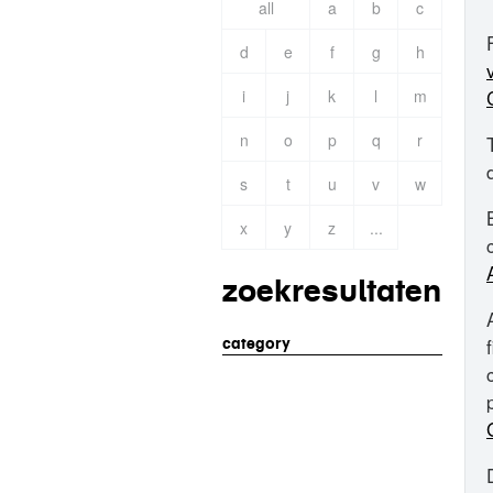
all
a
b
c
d
e
f
g
h
i
j
k
l
m
n
o
p
q
r
s
t
u
v
w
x
y
z
...
zoekresultaten
category