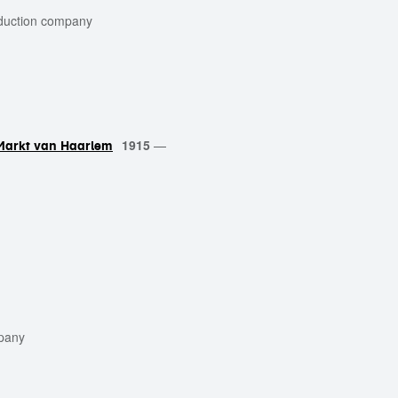
duction company
1915
—
 Markt van Haarlem
mpany