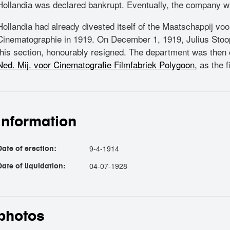
Hollandia was declared bankrupt. Eventually, the company w
Hollandia had already divested itself of the Maatschappij vo
Cinematographie in 1919. On December 1, 1919, Julius Stoo
this section, honourably resigned. The department was then 
Ned. Mij. voor Cinematografie Filmfabriek Polygoon
, as the f
information
9-4-1914
Date of erection:
04-07-1928
Date of liquidation:
photos