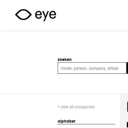
Skip to main content
zoeken
view all companies
alphabet