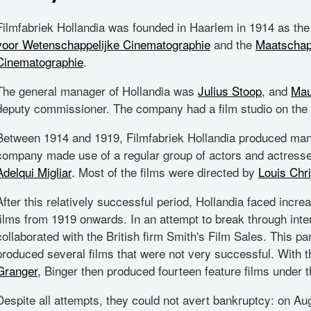
Filmfabriek Hollandia was founded in Haarlem in 1914 as th
voor Wetenschappelijke Cinematographie
and the
Maatschapp
Cinematographie
.
The general manager of Hollandia was
Julius Stoop
, and
Mau
deputy commissioner. The company had a film studio on the 
Between 1914 and 1919, Filmfabriek Hollandia produced many 
company made use of a regular group of actors and actresse
Adelqui Migliar
. Most of the films were directed by
Louis Chri
After this relatively successful period, Hollandia faced incre
films from 1919 onwards. In an attempt to break through inter
collaborated with the British firm Smith's Film Sales. This pa
produced several films that were not very successful. With th
Granger
, Binger then produced fourteen feature films under
Despite all attempts, they could not avert bankruptcy: on Au