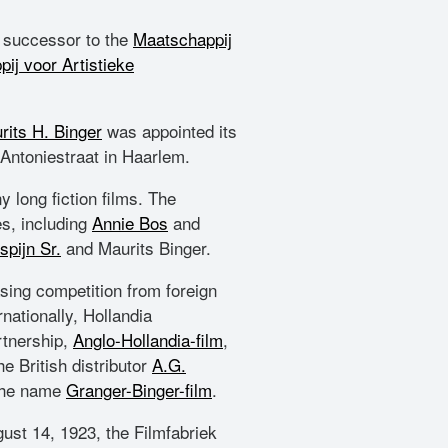
e successor to the
Maatschappij
ij voor Artistieke
rits H. Binger
was appointed its
Antoniestraat in Haarlem.
long fiction films. The
s, including
Annie Bos
and
spijn Sr.
and Maurits Binger.
asing competition from foreign
nationally, Hollandia
rtnership,
Anglo-Hollandia-film
,
e British distributor
A.G.
 the name
Granger-Binger-film
.
gust 14, 1923, the Filmfabriek