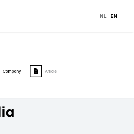
NL
EN
languag
Company
Article
dia