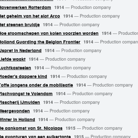
1914
—
Production company
Havenwerken Rotterdam
1914
—
Production company
Het geheim van het slot Arco
1914
—
Production company
Het steenen bruidje
1914
—
Producti
Hoe stoomschepen van kolen voorzien worden
1914
—
Production compan
Holland Guarding the Belgian Frontier
1914
—
Production company
IJspret in Nederland
1914
—
Production company
Liefde waakt
1914
—
Production company
Luchtkasteelen
1914
—
Production company
Moeder's dappere kind
1914
—
Production company
Toffe jongens onder de mobilisatie
1914
—
Production company
Vischvangst te Volendam
1914
—
Production company
Visscherij IJmuiden
1914
—
Production company
Weergevonden
1914
—
Production company
Winter in Holland
1915
—
Production company
De aankomst van St. Nicolaas
1915
—
Production company
De avonturen van een suikertante