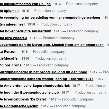
1916
—
Production company
De jubileumfeesten van Philips
1916
—
Production company
De opiumkit
191
De vereeniging tot veredeling van het vreemdelingenverkeer
1916
—
Production company
Een mierennest
1916
—
Production company
Het havenbedrijf te Amsterdam
1916
—
Production company
Het loze vissertje
1
IJsvermaak aan de Kleverlaan. IJsclub Haarlem en omstreken
1916
—
Production company
La Renzoni
1916
—
Production company
Liefdesoffer
1916
—
Production company
Majoor Frans
1917
—
Pro
Aardappelpoeder in het brood, Holland uit den nood
1917
—
Amsterdamsche schaats-wedstrijden op 1 februari 1917
1917
—
Production co
De Amsterdamsche Superphosfaatfabriek
1917
—
Production company
De baan der Bloemendaalsche club
1917
—
Production company
De fayencefabriek 'De Distel'
1917
—
Production company
De Haarlemsche ijsclub