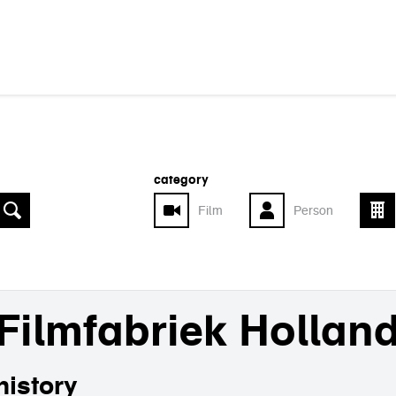
category
Film
Person
Filmfabriek Hollan
history