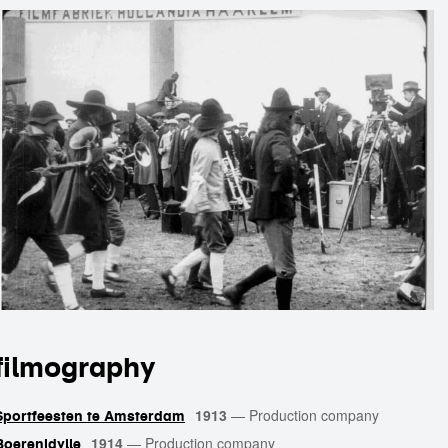
filmography
1913
—
Production company
Sportfeesten te Amsterdam
1914
—
Production company
Boerenidylle