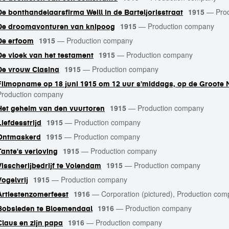
1915
—
Pro
De bonthandelaarsfirma Weill in de Barteljorisstraat
1915
—
Production company
De droomavonturen van knipoog
1915
—
Production company
De erfoom
1915
—
Production company
De vloek van het testament
1915
—
Production company
De vrouw Clasina
Filmopname op 18 juni 1915 om 12 uur s'middags, op de Groote
Production company
1915
—
Production company
Het geheim van den vuurtoren
1915
—
Production company
Liefdesstrijd
1915
—
Production company
Ontmaskerd
1915
—
Production company
Tante's verloving
1915
—
Production company
Visscherijbedrijf te Volendam
1915
—
Production company
Vogelvrij
1916
—
Corporation (pictured), Production co
Artiestenzomerfeest
1916
—
Production company
Bobsleden te Bloemendaal
1916
—
Production company
Claus en zijn papa