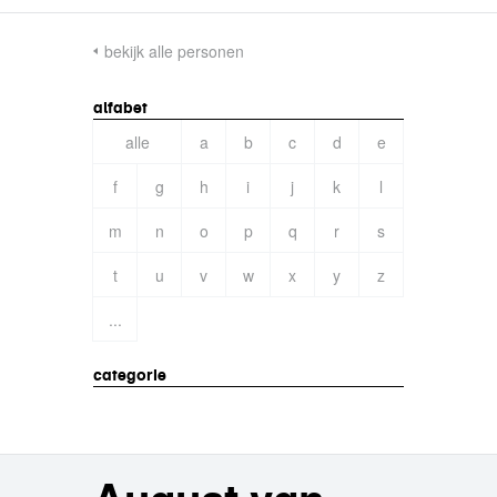
bekijk alle personen
alfabet
alle
a
b
c
d
e
f
g
h
i
j
k
l
m
n
o
p
q
r
s
t
u
v
w
x
y
z
...
categorie