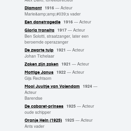
1916
—
Acteur
Diamant
Marie&amp;amp;#039;s vader
1916
—
Acteur
Een danstragedie
1917
—
Acteur
Gloria transita
Ben Solotti, straatzanger, later een
beroemde operazanger
1921
—
Acteur
De zwarte tulp
Johan Tichelaar
1921
—
Acteur
Zaken zijn zaken
1922
—
Acteur
Mottige Janus
Gijs Rechtsom
1924
—
Mooi Juultje van Volendam
Acteur
Barendse
1925
—
Acteur
De cabaret-prinses
oude schipper
1925
—
Acteur
Oranje Hein (1925)
Ants vader