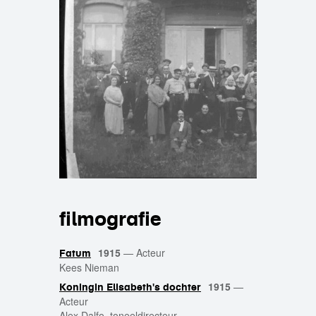
filmografie
1915
—
Acteur
Fatum
Kees Nieman
1915
—
Koningin Elisabeth's dochter
Acteur
Alex Dalfo, toneeldirecteur