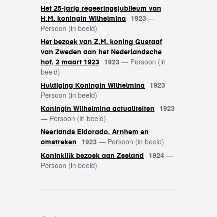
Het 25-jarig regeeringsjubileum van
1923
—
H.M. koningin Wilhelmina
Persoon (in beeld)
Het bezoek van Z.M. koning Gustaaf
van Zweden aan het Nederlandsche
1923
—
Persoon (in
hof, 2 maart 1923
beeld)
1923
—
Huldiging Koningin Wilhelmina
Persoon (in beeld)
1923
Koningin Wilhelmina actualiteiten
—
Persoon (in beeld)
Neerlands Eldorado. Arnhem en
1923
—
Persoon (in beeld)
omstreken
1924
—
Koninklijk bezoek aan Zeeland
Persoon (in beeld)