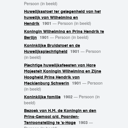
Persoon (in beeld)
Huwelijksstoet ter gelegenheid van het
huwelijk van Wilhelmina en
1901
—
Persoon (in beeld)
Hendrik
Koningin Wilhelmina en Prins Hendrik te
1901
—
Persoon (in beeld)
Berlijn
Koninklijke Bruidstoet en de
1901
—
Persoon
Huwelijksplechtigheid
(in beeld)
Plechtige huwelijksfeesten van Hare
Majesteit Koningin Wilhelmina en Zijne
Hoogheid Prins Hendrik van
1901
—
Persoon
Mecklenburg Schwerin
(in beeld)
1902
—
Persoon (in
Koninklijke familie
beeld)
Bezoek van H.M. de Koningin en den
Prins-Gemaal a/d. Paarden-
1903
—
Tentoonstelling te 's-Hage