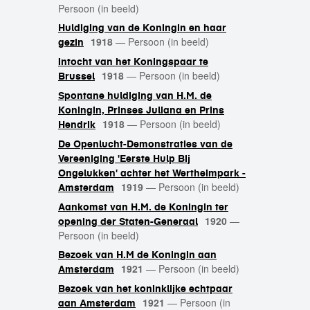
Persoon (in beeld)
Huldiging van de Koningin en haar
1918
—
Persoon (in beeld)
gezin
Intocht van het Koningspaar te
1918
—
Persoon (in beeld)
Brussel
Spontane huldiging van H.M. de
Koningin, Prinses Juliana en Prins
1918
—
Persoon (in beeld)
Hendrik
De Openlucht-Demonstraties van de
Vereeniging 'Eerste Hulp Bij
Ongelukken' achter het Wertheimpark -
1919
—
Persoon (in beeld)
Amsterdam
Aankomst van H.M. de Koningin ter
1920
—
opening der Staten-Generaal
Persoon (in beeld)
Bezoek van H.M de Koningin aan
1921
—
Persoon (in beeld)
Amsterdam
Bezoek van het koninklijke echtpaar
1921
—
Persoon (in
aan Amsterdam