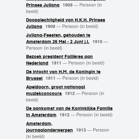
1909
—
Persoon (in
Prinses Juliana
beeld)
Doopplechtigheid van H.K.H. Prinses
1909
—
Persoon (in beeld)
Juliana
Juliana-Feesten, gehouden te
1910
—
Amsterdam 26 Mei - 2 Juni j.l.
Persoon (in beeld)
Bezoek president Fallières aan
1911
—
Persoon (in beeld)
Nederland
De intocht van H.M. de Koningin te
1911
—
Persoon (in beeld)
Brussel
Apeldoorn, groot nationaal
1912
—
Persoon (in
muziekconcours
beeld)
De aankomst van de Koninklijke Familie
1912
—
Persoon (in beeld)
in Amsterdam
Amsterdam,
1913
—
Persoon
journaalonderwerpen
(in beeld)