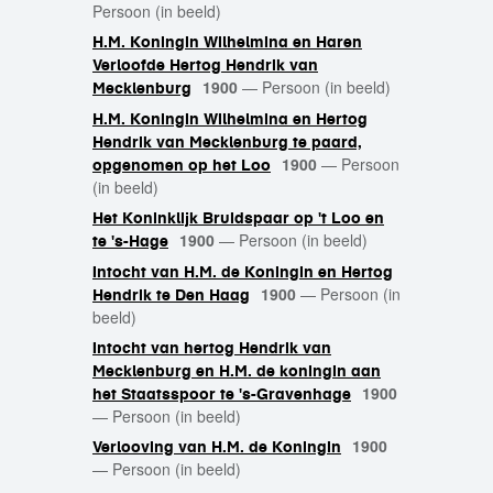
Persoon (in beeld)
H.M. Koningin Wilhelmina en Haren
Verloofde Hertog Hendrik van
1900
—
Persoon (in beeld)
Mecklenburg
H.M. Koningin Wilhelmina en Hertog
Hendrik van Mecklenburg te paard,
1900
—
Persoon
opgenomen op het Loo
(in beeld)
Het Koninklijk Bruidspaar op 't Loo en
1900
—
Persoon (in beeld)
te 's-Hage
Intocht van H.M. de Koningin en Hertog
1900
—
Persoon (in
Hendrik te Den Haag
beeld)
Intocht van hertog Hendrik van
Mecklenburg en H.M. de koningin aan
1900
het Staatsspoor te 's-Gravenhage
—
Persoon (in beeld)
1900
Verlooving van H.M. de Koningin
—
Persoon (in beeld)