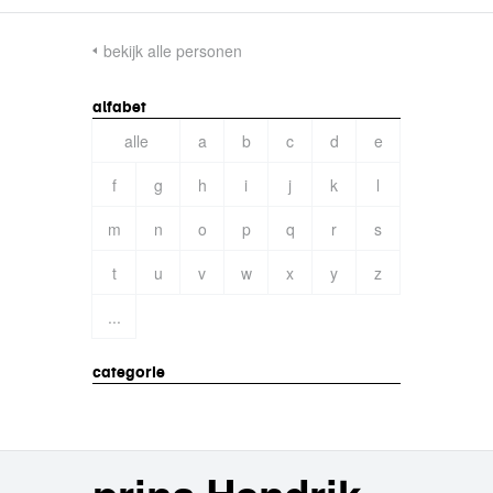
bekijk alle personen
alfabet
alle
a
b
c
d
e
f
g
h
i
j
k
l
m
n
o
p
q
r
s
t
u
v
w
x
y
z
...
categorie