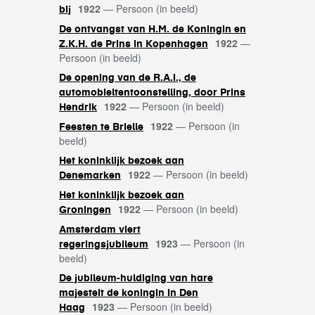
1922
—
Persoon (in beeld)
bij
De ontvangst van H.M. de Koningin en
1922
—
Z.K.H. de Prins in Kopenhagen
Persoon (in beeld)
De opening van de R.A.I., de
automobieltentoonstelling, door Prins
1922
—
Persoon (in beeld)
Hendrik
1922
—
Persoon (in
Feesten te Brielle
beeld)
Het koninklijk bezoek aan
1922
—
Persoon (in beeld)
Denemarken
Het koninklijk bezoek aan
1922
—
Persoon (in beeld)
Groningen
Amsterdam viert
1923
—
Persoon (in
regeringsjubileum
beeld)
De jubileum-huldiging van hare
majesteit de koningin in Den
1923
—
Persoon (in beeld)
Haag