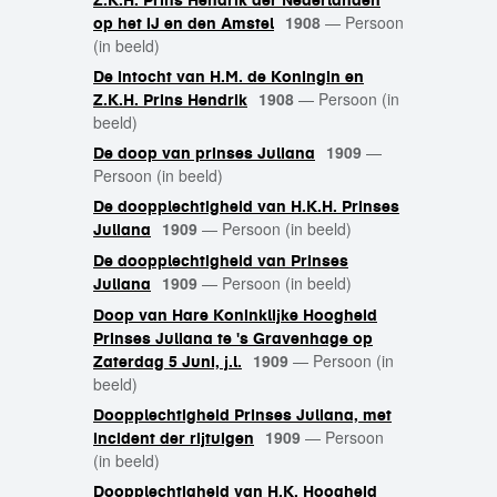
Z.K.H. Prins Hendrik der Nederlanden
1908
—
Persoon
op het IJ en den Amstel
(in beeld)
De intocht van H.M. de Koningin en
1908
—
Persoon (in
Z.K.H. Prins Hendrik
beeld)
1909
—
De doop van prinses Juliana
Persoon (in beeld)
De doopplechtigheid van H.K.H. Prinses
1909
—
Persoon (in beeld)
Juliana
De doopplechtigheid van Prinses
1909
—
Persoon (in beeld)
Juliana
Doop van Hare Koninklijke Hoogheid
Prinses Juliana te 's Gravenhage op
1909
—
Persoon (in
Zaterdag 5 Juni, j.l.
beeld)
Doopplechtigheid Prinses Juliana, met
1909
—
Persoon
incident der rijtuigen
(in beeld)
Doopplechtigheid van H.K. Hoogheid