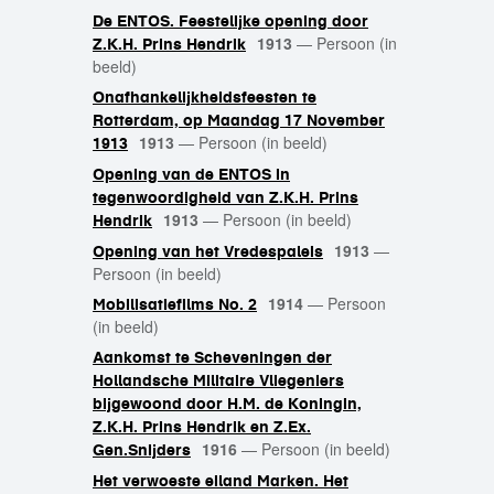
De ENTOS. Feestelijke opening door
1913
—
Persoon (in
Z.K.H. Prins Hendrik
beeld)
Onafhankelijkheidsfeesten te
Rotterdam, op Maandag 17 November
1913
—
Persoon (in beeld)
1913
Opening van de ENTOS in
tegenwoordigheid van Z.K.H. Prins
1913
—
Persoon (in beeld)
Hendrik
1913
—
Opening van het Vredespaleis
Persoon (in beeld)
1914
—
Persoon
Mobilisatiefilms No. 2
(in beeld)
Aankomst te Scheveningen der
Hollandsche Militaire Vliegeniers
bijgewoond door H.M. de Koningin,
Z.K.H. Prins Hendrik en Z.Ex.
1916
—
Persoon (in beeld)
Gen.Snijders
Het verwoeste eiland Marken. Het