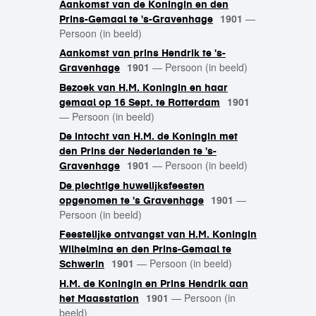
Aankomst van de Koningin en den
1901
—
Prins-Gemaal te 's-Gravenhage
Persoon (in beeld)
Aankomst van prins Hendrik te 's-
1901
—
Persoon (in beeld)
Gravenhage
Bezoek van H.M. Koningin en haar
1901
gemaal op 16 Sept. te Rotterdam
—
Persoon (in beeld)
De intocht van H.M. de Koningin met
den Prins der Nederlanden te 's-
1901
—
Persoon (in beeld)
Gravenhage
De plechtige huwelijksfeesten
1901
—
opgenomen te 's Gravenhage
Persoon (in beeld)
Feestelijke ontvangst van H.M. Koningin
Wilhelmina en den Prins-Gemaal te
1901
—
Persoon (in beeld)
Schwerin
H.M. de Koningin en Prins Hendrik aan
1901
—
Persoon (in
het Maasstation
beeld)