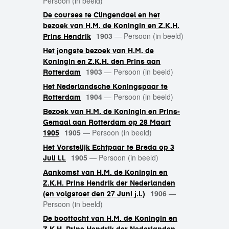
Persoon (in beeld)
De courses te Clingendael en het
bezoek van H.M. de Koningin en Z.K.H.
1903
—
Persoon (in beeld)
Prins Hendrik
Het jongste bezoek van H.M. de
Koningin en Z.K.H. den Prins aan
1903
—
Persoon (in beeld)
Rotterdam
Het Nederlandsche Koningspaar te
1904
—
Persoon (in beeld)
Rotterdam
Bezoek van H.M. de Koningin en Prins-
Gemaal aan Rotterdam op 28 Maart
1905
—
Persoon (in beeld)
1905
Het Vorstelijk Echtpaar te Breda op 3
1905
—
Persoon (in beeld)
Juli l.l.
Aankomst van H.M. de Koningin en
Z.K.H. Prins Hendrik der Nederlanden
1906
—
(en volgstoet den 27 Juni j.l.)
Persoon (in beeld)
De boottocht van H.M. de Koningin en