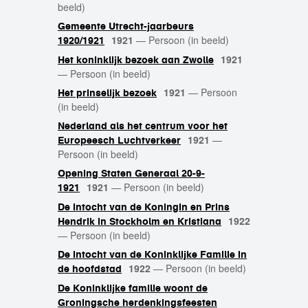
beeld)
Gemeente Utrecht-jaarbeurs
1921
—
Persoon (in beeld)
1920/1921
1921
Het koninklijk bezoek aan Zwolle
—
Persoon (in beeld)
1921
—
Persoon
Het prinselijk bezoek
(in beeld)
Nederland als het centrum voor het
1921
—
Europeesch Luchtverkeer
Persoon (in beeld)
Opening Staten Generaal 20-9-
1921
—
Persoon (in beeld)
1921
De intocht van de Koningin en Prins
1922
Hendrik in Stockholm en Kristiana
—
Persoon (in beeld)
De intocht van de Koninklijke Familie in
1922
—
Persoon (in beeld)
de hoofdstad
De Koninklijke familie woont de
Groningsche herdenkingsfeesten