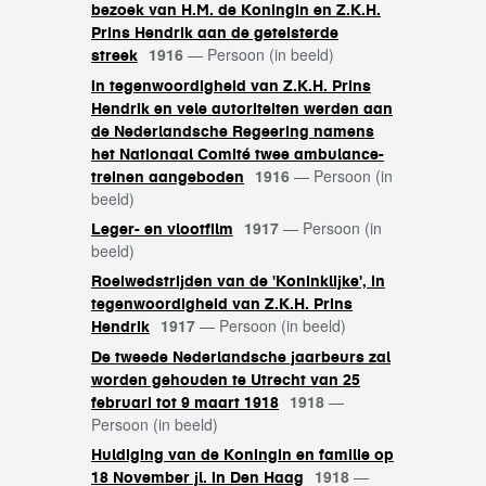
bezoek van H.M. de Koningin en Z.K.H.
Prins Hendrik aan de geteisterde
1916
—
Persoon (in beeld)
streek
In tegenwoordigheid van Z.K.H. Prins
Hendrik en vele autoriteiten werden aan
de Nederlandsche Regeering namens
het Nationaal Comité twee ambulance-
1916
—
Persoon (in
treinen aangeboden
beeld)
1917
—
Persoon (in
Leger- en vlootfilm
beeld)
Roeiwedstrijden van de 'Koninklijke', in
tegenwoordigheid van Z.K.H. Prins
1917
—
Persoon (in beeld)
Hendrik
De tweede Nederlandsche jaarbeurs zal
worden gehouden te Utrecht van 25
1918
—
februari tot 9 maart 1918
Persoon (in beeld)
Huldiging van de Koningin en familie op
1918
—
18 November jl. in Den Haag