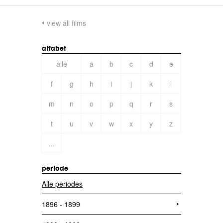
view all films
alfabet
alle
a
b
c
d
e
f
g
h
i
j
k
l
m
n
o
p
q
r
s
t
u
v
w
x
y
z
...
periode
Alle periodes
1896 - 1899