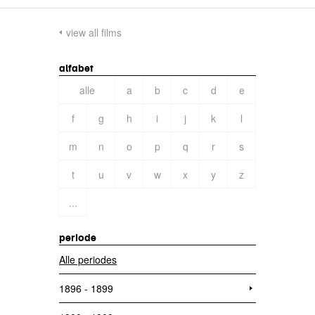
view all films
alfabet
alle
a
b
c
d
e
f
g
h
i
j
k
l
m
n
o
p
q
r
s
t
u
v
w
x
y
z
...
periode
Alle periodes
1896 - 1899