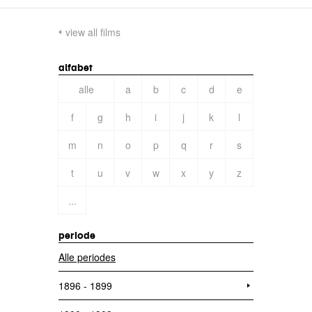
view all films
alfabet
alle
a
b
c
d
e
f
g
h
i
j
k
l
m
n
o
p
q
r
s
t
u
v
w
x
y
z
...
periode
Alle periodes
1896 - 1899