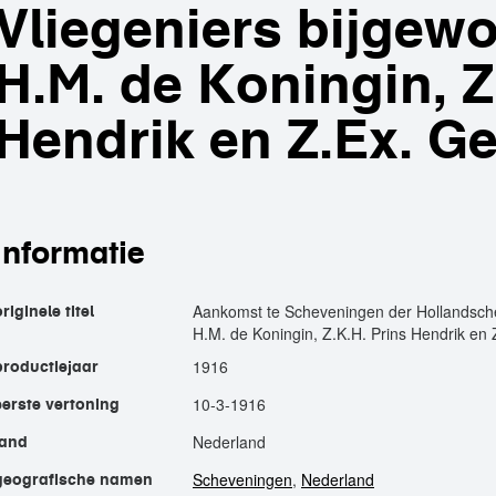
Vliegeniers bijgew
H.M. de Koningin, Z
Hendrik en Z.Ex. Ge
informatie
Aankomst te Scheveningen der Hollandsche 
originele titel
H.M. de Koningin, Z.K.H. Prins Hendrik en 
1916
productiejaar
10-3-1916
eerste vertoning
Nederland
land
Scheveningen
,
Nederland
geografische namen