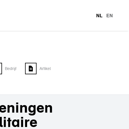
NL
EN
talen
Bedrijf
Artikel
eningen
itaire