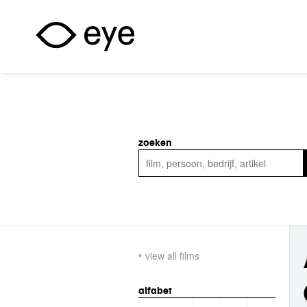
Overslaan en naar de inhoud gaan
zoeken
view all films
alfabet