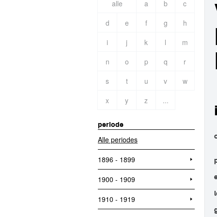
alle
a
b
c
d
e
f
g
h
i
j
k
l
m
n
o
p
q
r
s
t
u
v
w
x
y
z
...
periode
Alle periodes
1896 - 1899
1900 - 1909
1910 - 1919