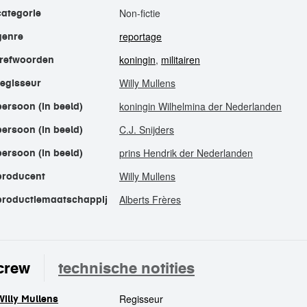
Non-fictie
categorie
reportage
genre
koningin
,
militairen
trefwoorden
Willy Mullens
regisseur
koningin Wilhelmina der Nederlanden
persoon (in beeld)
C.J. Snijders
persoon (in beeld)
prins Hendrik der Nederlanden
persoon (in beeld)
Willy Mullens
producent
Alberts Frères
productiemaatschappij
crew
technische notities
Regisseur
Willy Mullens