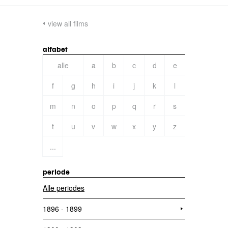
view all films
alfabet
alle
a
b
c
d
e
f
g
h
i
j
k
l
m
n
o
p
q
r
s
t
u
v
w
x
y
z
...
periode
Alle periodes
1896 - 1899