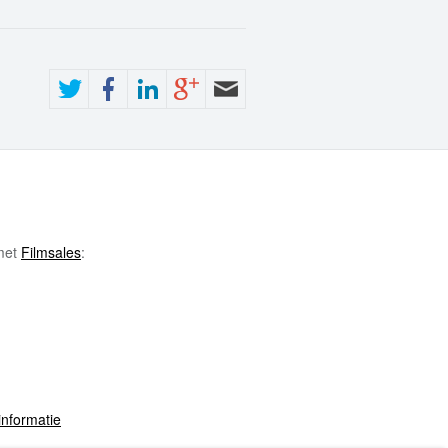
 met
Filmsales
:
informatie