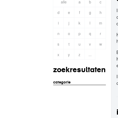
alle
a
b
c
d
e
f
g
h
i
j
k
l
m
n
o
p
q
r
s
t
u
v
w
x
y
z
...
zoekresultaten
categorie