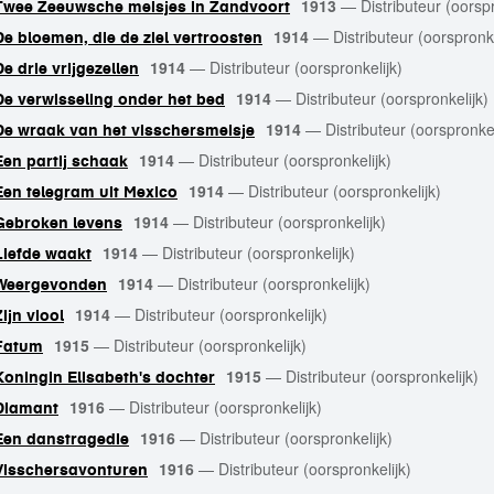
1913
—
Distributeur (oorspr
Twee Zeeuwsche meisjes in Zandvoort
1914
—
Distributeur (oorspronke
De bloemen, die de ziel vertroosten
1914
—
Distributeur (oorspronkelijk)
De drie vrijgezellen
1914
—
Distributeur (oorspronkelijk)
De verwisseling onder het bed
1914
—
Distributeur (oorspronkel
De wraak van het visschersmeisje
1914
—
Distributeur (oorspronkelijk)
Een partij schaak
1914
—
Distributeur (oorspronkelijk)
Een telegram uit Mexico
1914
—
Distributeur (oorspronkelijk)
Gebroken levens
1914
—
Distributeur (oorspronkelijk)
Liefde waakt
1914
—
Distributeur (oorspronkelijk)
Weergevonden
1914
—
Distributeur (oorspronkelijk)
Zijn viool
1915
—
Distributeur (oorspronkelijk)
Fatum
1915
—
Distributeur (oorspronkelijk)
Koningin Elisabeth's dochter
1916
—
Distributeur (oorspronkelijk)
Diamant
1916
—
Distributeur (oorspronkelijk)
Een danstragedie
1916
—
Distributeur (oorspronkelijk)
Visschersavonturen