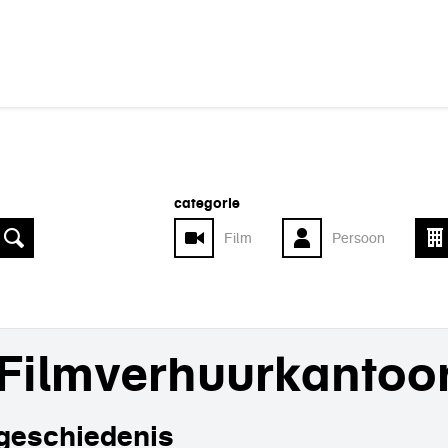
categorie
Film
Persoon
Filmverhuurkantoo
geschiedenis