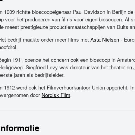
In 1909 richtte bioscoopeigenaar Paul Davidson in Berlijn 
op voor het produceren van films voor eigen bioscopen. Al s
de meest prestigieuze productiemaatschappijen van Duitslan
Het bedrijf maakte onder meer films met
Asta Nielsen
- Europ
hoofdrol.
Begin 1911 opende het concern ook een bioscoop in Amster
Heiligeweg. Siegfried Levy was directeur van het theater en
eerste jaren als bedrijfsleider.
In 1912 werd ook het Filmverhuurkantoor Union opgericht. In
overgenomen door
Nordisk Film
.
informatie