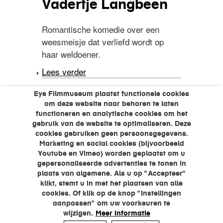
Vadertje Langbeen
Romantische komedie over een
weesmeisje dat verliefd wordt op
haar weldoener.
Lees verder
over Vadertje Langbeen
pagina's
Eye Filmmuseum plaatst functionele cookies
1
2
3
om deze website naar behoren te laten
functioneren en analytische cookies om het
gebruik van de website te optimaliseren. Deze
cookies gebruiken geen persoonsgegevens.
Marketing en social cookies (bijvoorbeeld
Youtube en Vimeo) worden geplaatst om u
gepersonaliseerde advertenties te tonen in
plaats van algemene. Als u op "Accepteer"
klikt, stemt u in met het plaatsen van alle
cookies. Of klik op de knop "Instellingen
aanpassen" om uw voorkeuren te
wijzigen.
Meer informatie