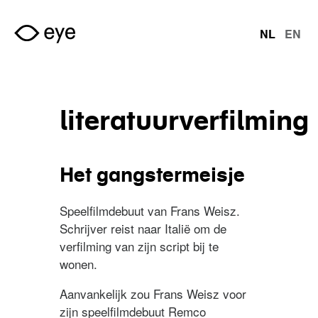
Overslaan en naar de inhoud gaan
NL
EN
talen
literatuurverfilming
Het gangstermeisje
Speelfilmdebuut van Frans Weisz.
Schrijver reist naar Italië om de
verfilming van zijn script bij te
wonen.
Aanvankelijk zou Frans Weisz voor
zijn speelfilmdebuut Remco