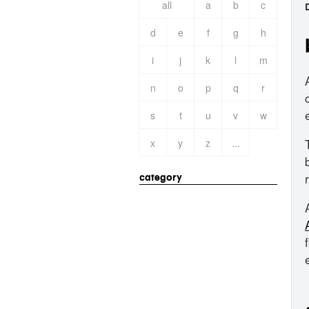
all
a
b
c
d
e
f
g
h
i
j
k
l
m
n
o
p
q
r
s
t
u
v
w
x
y
z
...
category