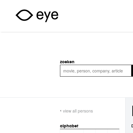
Skip to main content
zoeken
view all persons
alphabet