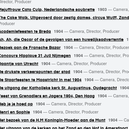
Director, Producer
1903
—
Camera, 
Mejuffrouw Cato Culp, Nederlandsche soubrette
The Cake Walk. Uitgevoerd door zestig dames, circus Wulff, Zan
Producer
1904
—
Camera, Director, Producer
Academiefeesten te Breda
1
Ah, Ah, die Oscar of de gevolgen van een huwelijksadvertentie
1904
—
Camera, Director, Produce
Bezoek aan de Fransche Bazar
1904
—
Camera, Director, Pr
Concours Hippique 31 Juli Nijmegen
1904
—
Camera, Director, Producer
Daantje van Utrecht
1904
—
Camera, Director, Pr
De drukste verkeerspunten der stad
1904
—
Camera, Directo
De Staarfeesten te Maastricht in mei 1904
1904
De uitgang der Katholieke kerk St. Augustinus, Oudegracht
1904
—
Camera, 
Feest van Grenadiers en Jagers 1904, Den Haag
1904
—
Camera, Director, Producer
Heb je je hoed op
1904
—
Camera, Director, Producer
Henri en Sophie
1904
—
Ca
Het bezoek van de H.M Koningin-Moeder aan de Munt
Het uitgaan van de kerken op het Zand en den Hof in Amersfoor