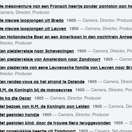
De mésaventure van een Fransch heertje zonder pantalon aan he
Camera, Director, Producer
1905
—
Camera, Director, Produce
De nieuwe loopjongen uit Breda
1905
—
Camera, Director, Produ
De nieuwe loopjongen uit Leuven
Een Hollandsche Boer en een Amerikaan in den nachttrein Antw
Director, Producer
1905
—
Camera, Director, P
Een pleizierreisje naar Scheveningen
1905
—
Camera
Een pleizierreisje van Amsterdam naar Zandvoort
Een plezierreis van eene Leuvensche familie van Leuven naar Br
Director, Producer
1905
—
Camera, Direct
Een rendez-vous op het strand te Ostende
1905
—
Camera, Director, Pr
H.M. de Koningin bij de manoeuvres
1905
—
Camera, Director, Producer
Ha ha die Oscar
1905
—
Camera, Dir
Het bezoek van H.M. de Koningin aan Leiden
1905
—
Camera, Director, Producer
Het gestolen hondje
1905
—
C
Het gestolen kind, door de trouwe Nero teruggevonden
1905
—
Camera, Set dresser
Het ongelukkige heertje uit Zandvoort