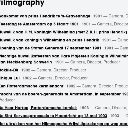
filmography
1901
—
Camera, Di
Aankomst van prins Hendrik te 's-Gravenhage
1901
—
Camera, Director
Feestdag te Amsterdam op 5 Maart 1901
Huwelijk van H.M. koningin Wilhelmina (met Z.K.H. prins Hendrik)
1901
—
Camer
Huwelijk van koningin Wilhelmina en prins Hendrik
1901
—
Came
Opening van de Staten Generaal 17 september 1901
Plechtige huwelijksfeesten van Hare Majesteit Koningin Wilhelmi
1901
—
Camera, Director, Producer
van Mecklenburg Schwerin
1902
—
Camera, Director, Producer
Bokkie-Bè
1902
—
Camera, Director, Producer
Chique Lui
1902
—
Camera, Director, Produc
Een Rotterdamsche kermisnacht
Intocht van de boeren-generaals te Amsterdam, in september 19
Producer
1903
—
Camera, Director,
De Heer Hartog, Rotterdamsche komiek
1903
—
C
De Sint-Servaesprocessie te Maastricht op 13 mei 1903
Het uitrukken van het Nijmeegsche Vrijwilligerskorps op weg naar