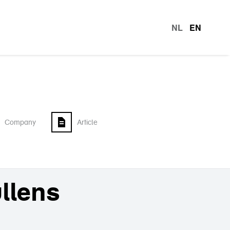
NL
EN
languag
Company
Article
llens