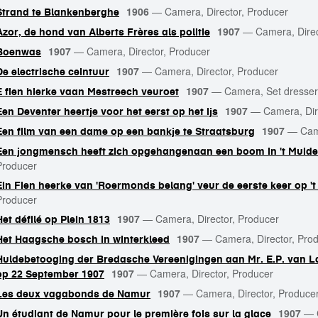
1906
—
Camera, Director, Producer
Strand te Blankenberghe
1907
—
Camera, Direc
Azor, de hond van Alberts Frères als politie
1907
—
Camera, Director, Producer
Boenwas
1907
—
Camera, Director, Producer
De electrische ceintuur
1907
—
Camera, Set dresser,
E fien hierke vaan Mestreech veuroet
1907
—
Camera, Dir
Een Deventer heertje voor het eerst op het ijs
1907
—
Cam
Een film van een dame op een bankje te Straatsburg
Een jongmensch heeft zich opgehangenaan een boom in 't Muid
Producer
Ein Fien heerke van 'Roermonds belang' veur de eerste keer op 't
Producer
1907
—
Camera, Director, Producer
Het défilé op Plein 1813
1907
—
Camera, Director, Pro
Het Haagsche bosch in winterkleed
Huldebetooging der Bredasche Vereenigingen aan Mr. E.P. van 
1907
—
Camera, Director, Producer
op 22 September 1907
1907
—
Camera, Director, Produce
Les deux vagabonds de Namur
1907
—
Un étudiant de Namur pour le première fois sur la glace