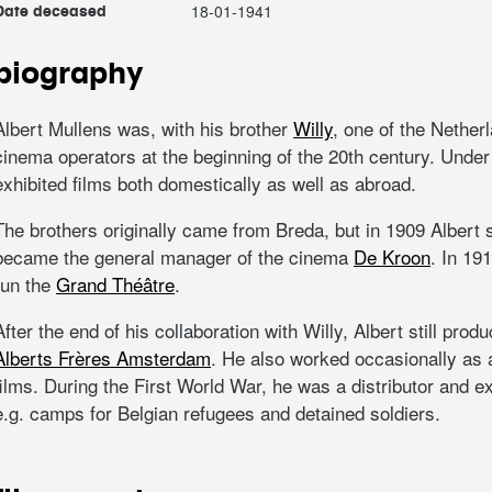
18-01-1941
Date deceased
biography
Albert Mullens was, with his brother
Willy
, one of the Nether
cinema operators at the beginning of the 20th century. Und
exhibited films both domestically as well as abroad.
The brothers originally came from Breda, but in 1909 Albert 
became the general manager of the cinema
De Kroon
. In 19
run the
Grand Théâtre
.
After the end of his collaboration with Willy, Albert still pr
Alberts Frères Amsterdam
. He also worked occasionally as
films. During the First World War, he was a distributor and ex
e.g. camps for Belgian refugees and detained soldiers.