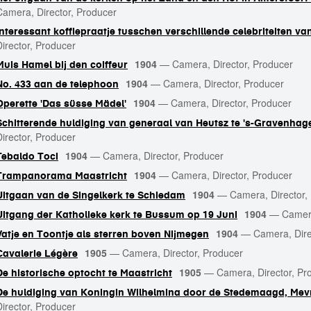
Camera, Director, Producer
Interessant koffiepraatje tusschen verschillende celebriteiten 
Director, Producer
1904
—
Camera, Director, Producer
Muis Hamel bij den coiffeur
1904
—
Camera, Director, Producer
No. 433 aan de telephoon
1904
—
Camera, Director, Producer
Operette 'Das süsse Mädel'
Schitterende huldiging van generaal van Heutsz te 's-Gravenhage
Director, Producer
1904
—
Camera, Director, Producer
Tebaldo Toci
1904
—
Camera, Director, Producer
Trampanorama Maastricht
1904
—
Camera, Director,
Uitgaan van de Singelkerk te Schiedam
1904
—
Camera
Uitgang der Katholieke kerk te Bussum op 19 Juni
1904
—
Camera, Dire
Vatje en Toontje als sterren boven Nijmegen
1905
—
Camera, Director, Producer
Cavalerie Légère
1905
—
Camera, Director, Pr
De historische optocht te Maastricht
De huldiging van Koningin Wilhelmina door de Stedemaagd, Mev
Director, Producer