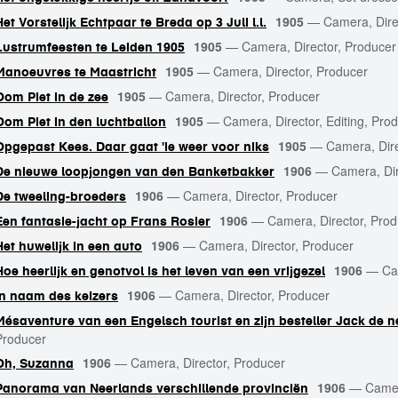
1905
—
Camera, Dire
Het Vorstelijk Echtpaar te Breda op 3 Juli l.l.
1905
—
Camera, Director, Producer
Lustrumfeesten te Leiden 1905
1905
—
Camera, Director, Producer
Manoeuvres te Maastricht
1905
—
Camera, Director, Producer
Oom Piet in de zee
1905
—
Camera, Director, Editing, Pro
Oom Piet in den luchtballon
1905
—
Camera, Dire
Opgepast Kees. Daar gaat 'ie weer voor niks
1906
—
Camera, Dir
De nieuwe loopjongen van den Banketbakker
1906
—
Camera, Director, Producer
De tweeling-broeders
1906
—
Camera, Director, Pro
Een fantasie-jacht op Frans Rosier
1906
—
Camera, Director, Producer
Het huwelijk in een auto
1906
—
Ca
Hoe heerlijk en genotvol is het leven van een vrijgezel
1906
—
Camera, Director, Producer
In naam des keizers
Mésaventure van een Engelsch tourist en zijn besteller Jack de n
Producer
1906
—
Camera, Director, Producer
Oh, Suzanna
1906
—
Camer
Panorama van Neerlands verschillende provinciën