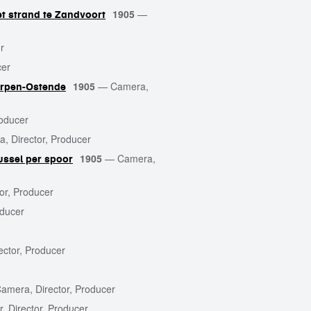
1905
—
t strand te Zandvoort
r
cer
1905
—
Camera,
erpen-Ostende
roducer
, Director, Producer
1905
—
Camera,
ussel per spoor
or, Producer
oducer
ector, Producer
amera, Director, Producer
, Director, Producer