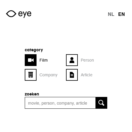
Skip to main content
NL
EN
langu
category
Film
Person
Company
Article
zoeken