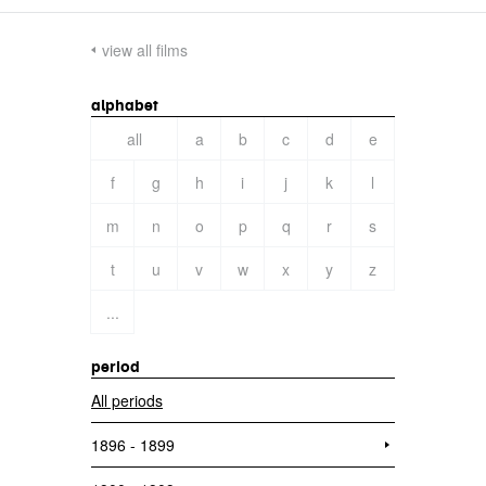
view all films
alphabet
all
a
b
c
d
e
f
g
h
i
j
k
l
m
n
o
p
q
r
s
t
u
v
w
x
y
z
...
period
All periods
1896 - 1899