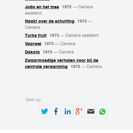
1972
—
Camera
João en het mes
assistent
1973
—
Naakt over de schutting
Camera
1973
—
Camera assistent
Turks fruit
1973
—
Camera
Vaarwel
1974
—
Camera
Dakota
Zwaarmoedige verhalen voor bij de
1975
—
Camera
centrale verwarming
Deel op: