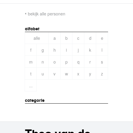
bekijk alle personen
alfabet
alle
a
b
c
d
e
f
g
h
i
j
k
l
m
n
o
p
q
r
s
t
u
v
w
x
y
z
...
categorie