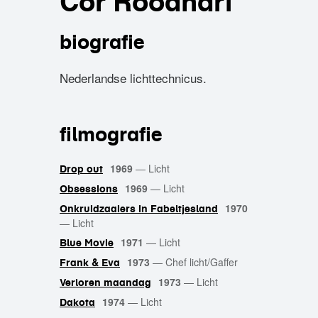
Cor Roodhart
biografie
Nederlandse lichttechnicus.
filmografie
1969
—
Licht
Drop out
1969
—
Licht
Obsessions
1970
Onkruidzaaiers in Fabeltjesland
—
Licht
1971
—
Licht
Blue Movie
1973
—
Chef licht/Gaffer
Frank & Eva
1973
—
Licht
Verloren maandag
1974
—
Licht
Dakota