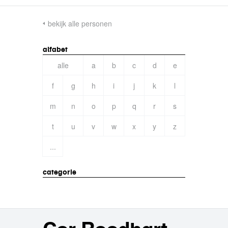
bekijk alle personen
alfabet
alle
a
b
c
d
e
f
g
h
i
j
k
l
m
n
o
p
q
r
s
t
u
v
w
x
y
z
...
categorie