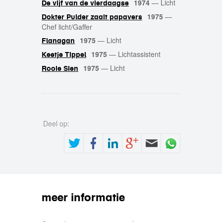
1974
—
Licht
De vijf van de vierdaagse
1975
—
Dokter Pulder zaait papavers
Chef licht/Gaffer
1975
—
Licht
Flanagan
1975
—
Lichtassistent
Keetje Tippel
1975
—
Licht
Rooie Sien
Deel op:
meer informatie