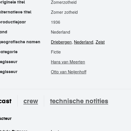
Zomerzotheid
originele titel
Zomer zotheid
alternatieve titel
1936
productiejaar
Nederland
land
Driebergen
,
Nederland
,
Zeist
geografische namen
Fictie
categorie
Hans van Meerten
regisseur
Otto van Neijenhoff
regisseur
cast
crew
technische notities
cast
Acteur