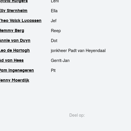
Leni
Sylvia Rutgers
Ella
Elly Sternheim
Jef
Theo Valck Lucassen
Reep
Hemmy Berg
Dot
Annie van Duyn
jonkheer Padt van Heyendaal
Leo de Hartogh
Gerrit-Jan
Ad van Hees
Pit
Pam Ingenegeren
Jenny Moerdijk
Deel op: