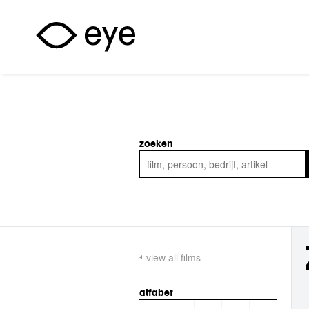
Overslaan en naar de inhoud gaan
zoeken
view all films
alfabet