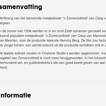
samenvatting
Verfilming van het beroemde meisjesboek ‘'n Zomerzotheid’ van Cissy va
gegaan
In de zomer van 1936 werden er in en rond Zeist opnamen gemaakt voor
razend populaire meisjesboek ‘'n Zomerzotheid’ van Cissy van Marxvel
van Meerten, voor de productie tekende Hemmy Berg. De film zou hetze
als
Jonge harten
; een aantal acteurs uit die productie vertolkten ook in
De laatste scènes zouden in Cinetone Studio’s worden opgenomen, maar
negatief van
Zomerzotheid
is nooit meer teruggevonden. In het fotoarch
vierhonderd set- en publiciteitsfoto’s die een goed beeld geven van wa
stond.
informatie