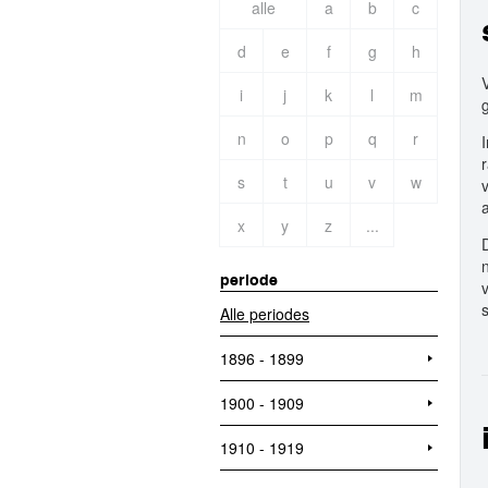
alle
a
b
c
d
e
f
g
h
i
j
k
l
m
n
o
p
q
r
s
t
u
v
w
x
y
z
...
periode
Alle periodes
1896 - 1899
1900 - 1909
1910 - 1919