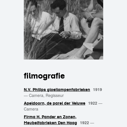
filmografie
1919
N.V. Philips gloeilampenfabrieken
—
Camera, Regisseur
1922
—
Apeldoorn, de parel der Veluwe
Camera
Firma H. Pander en Zonen,
1922
—
Meubelfabrieken Den Haag