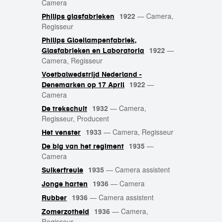
Camera
1922
—
Camera,
Philips glasfabrieken
Regisseur
Philips Gloeilampenfabriek,
1922
—
Glasfabrieken en Laboratoria
Camera, Regisseur
Voetbalwedstrijd Nederland -
1922
—
Denemarken op 17 April
Camera
1932
—
Camera,
De trekschuit
Regisseur, Producent
1933
—
Camera, Regisseur
Het venster
1935
—
De big van het regiment
Camera
1935
—
Camera assistent
Suikerfreule
1936
—
Camera
Jonge harten
1936
—
Camera assistent
Rubber
1936
—
Camera,
Zomerzotheid
Regisseur