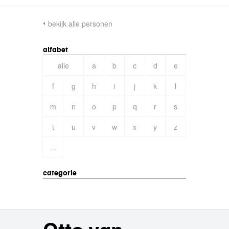
bekijk alle personen
alfabet
alle
a
b
c
d
e
f
g
h
i
j
k
l
m
n
o
p
q
r
s
t
u
v
w
x
y
z
...
categorie