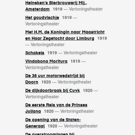
Heineken's Bierbrouwerij Mij.,
1919
—
Vertoningstheater
Amsterdam
1919
—
Het goudvischje
Vertoningstheater
Met H.M. de Koningin naar Maastricht
1919
en Haar Zegetocht door Limburg
—
Vertoningstheater
1919
—
Vertoningstheater
Schakels
1919
—
Vindobona Moritura
Vertoningstheater
De 36 uur motorwedstrijd bij
1920
—
Vertoningstheater
Doorn
1920
—
De dijkdoorbraak bij Cuyk
Vertoningstheater
De eerste Reis van de Prinses
1920
—
Vertoningstheater
Juliana
De opening van de Staten-
1920
—
Vertoningstheater
Generaal
De overstroomingen bij