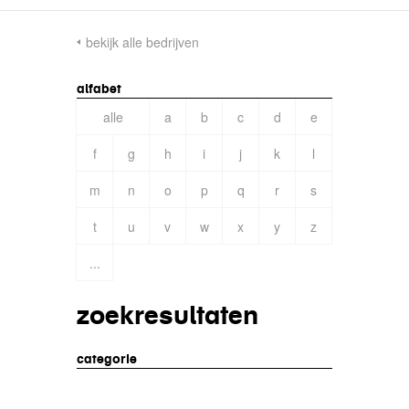
bekijk alle bedrijven
alfabet
alle
a
b
c
d
e
f
g
h
i
j
k
l
m
n
o
p
q
r
s
t
u
v
w
x
y
z
...
zoekresultaten
categorie