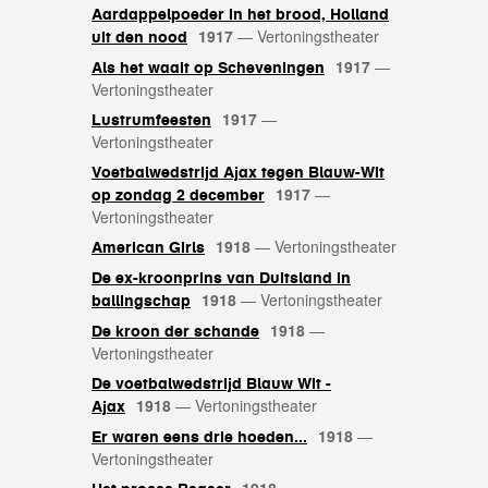
Aardappelpoeder in het brood, Holland
1917
—
Vertoningstheater
uit den nood
1917
—
Als het waait op Scheveningen
Vertoningstheater
1917
—
Lustrumfeesten
Vertoningstheater
Voetbalwedstrijd Ajax tegen Blauw-Wit
1917
—
op zondag 2 december
Vertoningstheater
1918
—
Vertoningstheater
American Girls
De ex-kroonprins van Duitsland in
1918
—
Vertoningstheater
ballingschap
1918
—
De kroon der schande
Vertoningstheater
De voetbalwedstrijd Blauw Wit -
1918
—
Vertoningstheater
Ajax
1918
—
Er waren eens drie hoeden...
Vertoningstheater