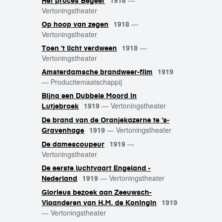
1918
—
Het proces Begeer
Vertoningstheater
1918
—
Op hoop van zegen
Vertoningstheater
1918
—
Toen 't licht verdween
Vertoningstheater
1919
Amsterdamsche brandweer-film
—
Productiemaatschappij
Bijna een Dubbele Moord in
1919
—
Vertoningstheater
Lutjebroek
De brand van de Oranjekazerne te 's-
1919
—
Vertoningstheater
Gravenhage
1919
—
De damescoupeur
Vertoningstheater
De eerste luchtvaart Engeland -
1919
—
Vertoningstheater
Nederland
Glorieus bezoek aan Zeeuwsch-
1919
Vlaanderen van H.M. de Koningin
—
Vertoningstheater