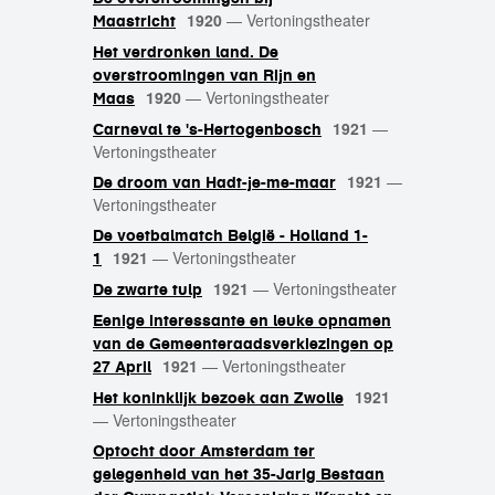
1920
—
Vertoningstheater
Maastricht
Het verdronken land. De
overstroomingen van Rijn en
1920
—
Vertoningstheater
Maas
1921
—
Carneval te 's-Hertogenbosch
Vertoningstheater
1921
—
De droom van Hadt-je-me-maar
Vertoningstheater
De voetbalmatch België - Holland 1-
1921
—
Vertoningstheater
1
1921
—
Vertoningstheater
De zwarte tulp
Eenige interessante en leuke opnamen
van de Gemeenteraadsverkiezingen op
1921
—
Vertoningstheater
27 April
1921
Het koninklijk bezoek aan Zwolle
—
Vertoningstheater
Optocht door Amsterdam ter
gelegenheid van het 35-Jarig Bestaan