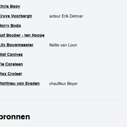
Chris Baay
acteur Erik Detmar
Cruys Voorbergh
Harry Boda
Aaf Bouber - ten Hoope
Nellie van Loon
Lily Bouwmeester
Didi Canivez
Fie Carelsen
Max Croiset
chauffeur Beyer
Matthieu van Eysden
bronnen