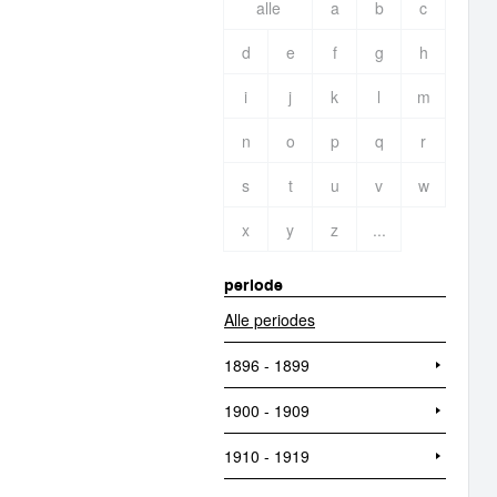
alle
a
b
c
d
e
f
g
h
i
j
k
l
m
n
o
p
q
r
s
t
u
v
w
x
y
z
...
periode
Alle periodes
1896 - 1899
1900 - 1909
1910 - 1919