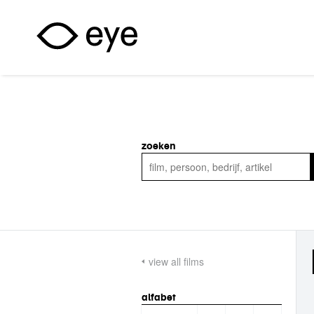
Overslaan en naar de inhoud gaan
zoeken
view all films
alfabet