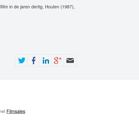
film in de jaren dertig, Houten (1987),
 met
Filmsales
: