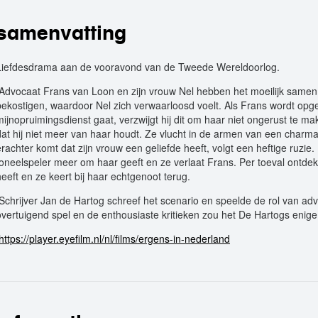
samenvatting
Liefdesdrama aan de vooravond van de Tweede Wereldoorlog.
Advocaat Frans van Loon en zijn vrouw Nel hebben het moeilijk samen.
bekostigen, waardoor Nel zich verwaarloosd voelt. Als Frans wordt opger
mijnopruimingsdienst gaat, verzwijgt hij dit om haar niet ongerust te make
dat hij niet meer van haar houdt. Ze vlucht in de armen van een charm
erachter komt dat zijn vrouw een geliefde heeft, volgt een heftige ruzie.
toneelspeler meer om haar geeft en ze verlaat Frans. Per toeval ontdekt
heeft en ze keert bij haar echtgenoot terug.
Schrijver Jan de Hartog schreef het scenario en speelde de rol van ad
overtuigend spel en de enthousiaste kritieken zou het De Hartogs enige f
https://player.eyefilm.nl/nl/films/ergens-in-nederland