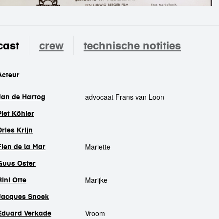
cast
crew
technische notities
cast
Acteur
advocaat Frans van Loon
Jan de Hartog
Piet Köhler
Dries Krijn
Mariette
Fien de la Mar
Guus Oster
Marijke
Rini Otte
Jacques Snoek
Vroom
Eduard Verkade