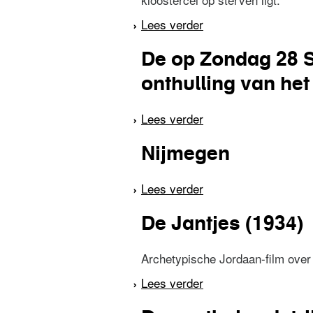
Lees verder
over Het heksenlied
De op Zondag 28 Se
onthulling van he
Lees verder
over De op Zondag 28
Hamer, alhier ter ste
Nijmegen
Lees verder
over Nijmegen
De Jantjes (1934)
Archetypische Jordaan-film over
Lees verder
over De Jantjes (193