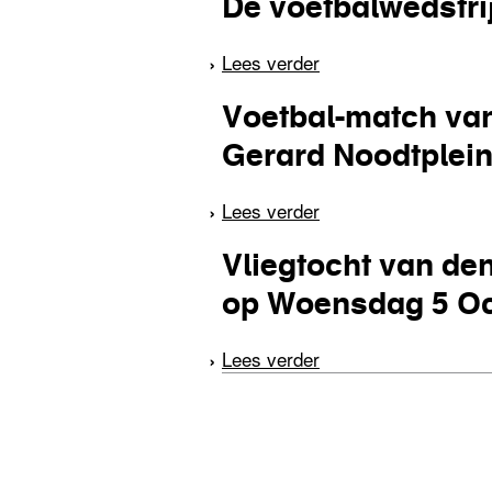
De voetbalwedstri
Lees verder
over De voetbalwedst
Voetbal-match van
Gerard Noodtplein
Lees verder
over Voetbal-match 
Vliegtocht van de
op Woensdag 5 Oct
Lees verder
over Vliegtocht van 
pagina's