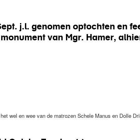
pt. j.l. genomen optochten en fee
t monument van Mgr. Hamer, alhier
 Sept. j.l. genomen optochten en feesten t.g.v. de onthull
de
 het wel en wee van de matrozen Schele Manus en Dolle Dri
4)