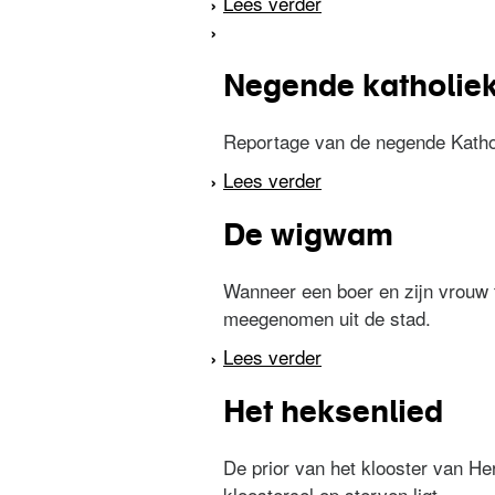
Lees verder
over De vijf van de 
Negende katholie
Reportage van de negende Katho
Lees verder
over Negende kathol
De wigwam
Wanneer een boer en zijn vrouw 
meegenomen uit de stad.
Lees verder
over De wigwam
Het heksenlied
De prior van het klooster van He
kloostercel op sterven ligt.