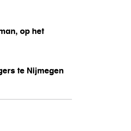
man, op het
tplein te Nijmegen
gers te Nijmegen
nsdag 5 Oct., 's namiddags 4.45