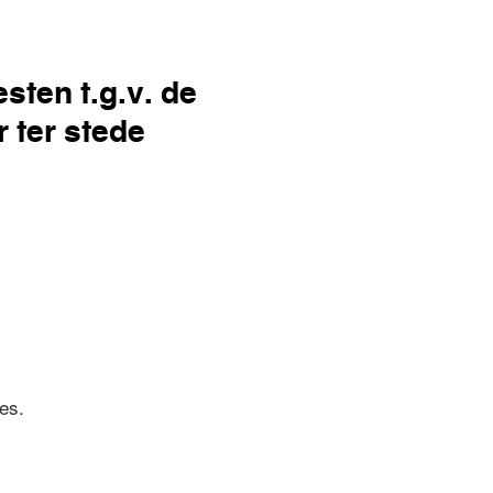
sten t.g.v. de
 ter stede
ing van het monument van Mgr.
es.