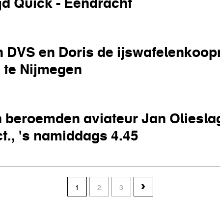
jd Quick - Eendracht
rijd Quick - Eendracht
 DVS en Doris de ijswafelenkoop
 te Nijmegen
van DVS en Doris de ijswafelenkoopman, op het Gerard Nood
n beroemden aviateur Jan Oliesla
., 's namiddags 4.45
den beroemden aviateur Jan Olieslagers te Nijmegen op Woe
1
2
3