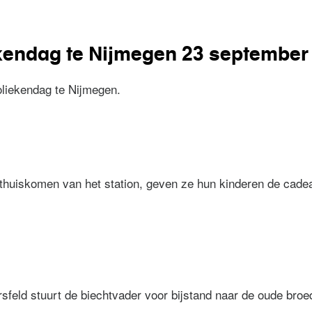
vierdaagse
kendag te Nijmegen 23 september
liekendag te Nijmegen.
iekendag te Nijmegen 23 september 1917
thuiskomen van het station, geven ze hun kinderen de cade
rsfeld stuurt de biechtvader voor bijstand naar de oude broe