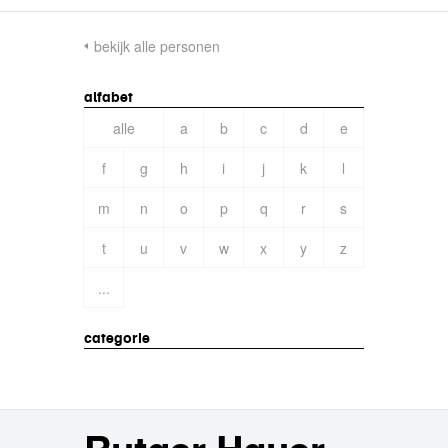
bekijk alle personen
alfabet
alle
a
b
c
d
e
f
g
h
i
j
k
l
m
n
o
p
q
r
s
t
u
v
w
x
y
z
...
categorie