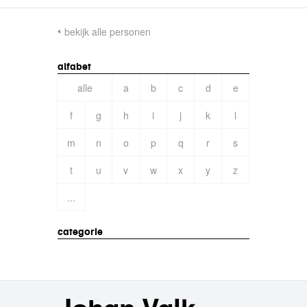
bekijk alle personen
alfabet
alle
a
b
c
d
e
f
g
h
i
j
k
l
m
n
o
p
q
r
s
t
u
v
w
x
y
z
...
categorie