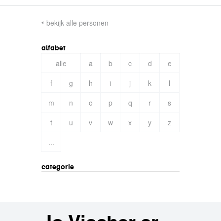
bekijk alle personen
alfabet
alle
a
b
c
d
e
f
g
h
i
j
k
l
m
n
o
p
q
r
s
t
u
v
w
x
y
z
...
categorie