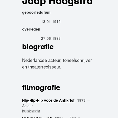
Jaap Hoogstra
geboortedatum
13-01-1915
overleden
27-06-1998
biografie
Nederlandse acteur, toneelschrijver
en theaterregisseur.
filmografie
1973
—
Hip-Hip-Hip voor de Antikrist
Acteur
huisknecht