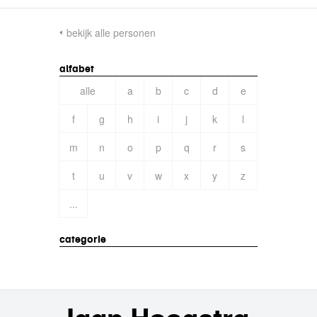
bekijk alle personen
alfabet
alle
a
b
c
d
e
f
g
h
i
j
k
l
m
n
o
p
q
r
s
t
u
v
w
x
y
z
...
categorie