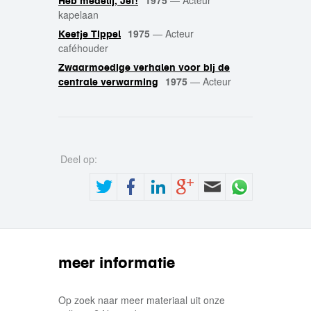
1975
—
Acteur
Heb medelij, Jet!
kapelaan
1975
—
Acteur
Keetje Tippel
caféhouder
Zwaarmoedige verhalen voor bij de
1975
—
Acteur
centrale verwarming
Deel op:
meer informatie
Op zoek naar meer materiaal uit onze