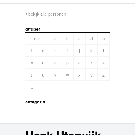
bekijk alle personen
alfabet
alle
a
b
c
d
e
f
g
h
i
j
k
l
m
n
o
p
q
r
s
t
u
v
w
x
y
z
...
categorie