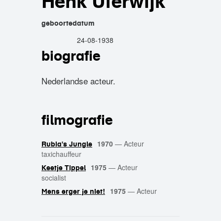
Henk Uterwijk
geboortedatum
24-08-1938
biografie
Nederlandse acteur.
filmografie
1970
—
Acteur
Rubia's Jungle
taxichauffeur
1975
—
Acteur
Keetje Tippel
socialist
1975
—
Acteur
Mens erger je niet!