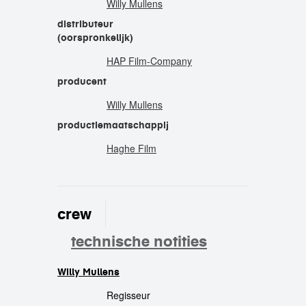
Willy Mullens
distributeur
(oorspronkelijk)
HAP Film-Company
producent
Willy Mullens
productiemaatschappij
Haghe Film
crew
technische notities
Willy Mullens
crew
Regisseur