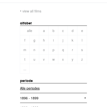
view all films
alfabet
alle
a
b
c
d
e
f
g
h
i
j
k
l
m
n
o
p
q
r
s
t
u
v
w
x
y
z
...
periode
Alle periodes
1896 - 1899