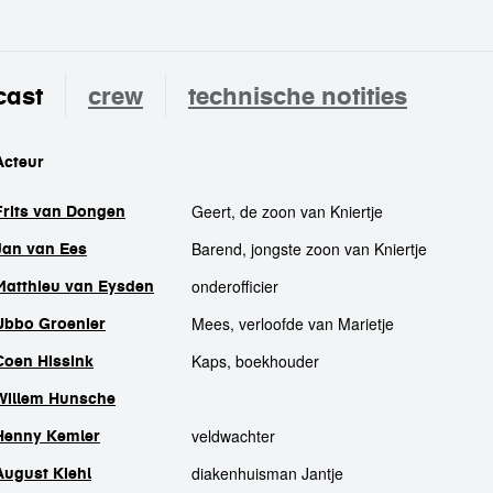
cast
crew
technische notities
cast
Acteur
Geert, de zoon van Kniertje
Frits van Dongen
Barend, jongste zoon van Kniertje
Jan van Ees
onderofficier
Matthieu van Eysden
Mees, verloofde van Marietje
Ubbo Groenier
Kaps, boekhouder
Coen Hissink
Willem Hunsche
veldwachter
Henny Kemler
diakenhuisman Jantje
August Kiehl