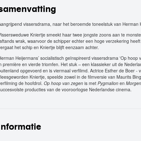
samenvatting
Aangrijpend vissersdrama, naar het beroemde toneelstuk van Herman 
Vissersweduwe Kniertje smeekt haar twee jongste zoons aan te monste
aftands wrak, waarvoor de schipper echter een hoge verzekering heeft
vergaat het schip en Kniertje blijft eenzaam achter.
Herman Heijermans’ socialistisch geïnspireerd vissersdrama 'Op hoop
in première en vierde triomfen. Het stuk – een klassieker uit de Nederl
buitenland opgevoerd en is viermaal verfilmd. Actrice Esther de Boer - va
vleesgeworden Kniertje, speelde zowel in de filmversie van Maurits Bing
verfilming de hoofdrol.
Op hoop van zegen
is met
Pygmalion
en
Morgen 
succesvolste producties van de vooroorlogse Nederlandse cinema.
informatie