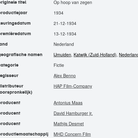
Op hoop van zegen
originele titel
1934
productiejaar
21-12-1934
keuringsdatum
13-12-1934
premièredatum
Nederland
land
IJmuiden
,
Katwijk (Zuid-Holland)
,
Nederlan
geografische namen
Fictie
categorie
Alex Benno
regisseur
HAP Film-Company
distributeur
(oorspronkelijk)
Antonius Maas
producent
David Hamburger jr.
producent
Mathijs Desmet
producent
MHD Concern Film
productiemaatschappij