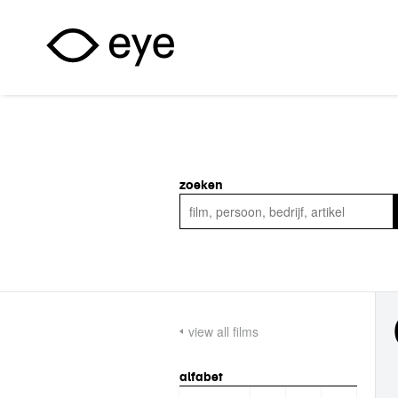
Overslaan en naar de inhoud gaan
zoeken
view all films
alfabet