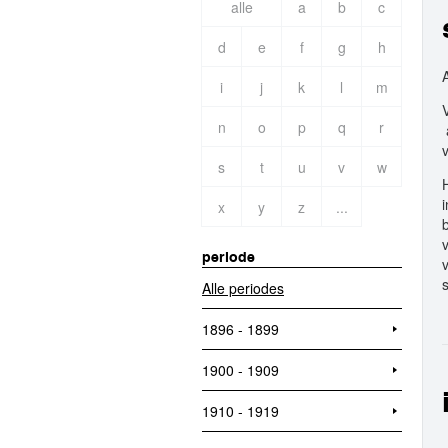
alle
a
b
c
d
e
f
g
h
i
j
k
l
m
n
o
p
q
r
s
t
u
v
w
x
y
z
...
periode
Alle periodes
1896 - 1899
1900 - 1909
1910 - 1919