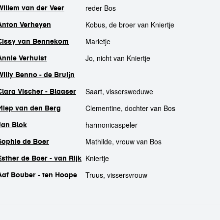
reder Bos
Willem van der Veer
Kobus, de broer van Kniertje
Anton Verheyen
Marietje
Cissy van Bennekom
Jo, nicht van Kniertje
Annie Verhulst
Willy Benno - de Bruijn
Saart, vissersweduwe
Clara Vischer - Blaaser
Clementine, dochter van Bos
Miep van den Berg
harmonicaspeler
Jan Blok
Mathilde, vrouw van Bos
Sophie de Boer
Kniertje
Esther de Boer - van Rijk
Truus, vissersvrouw
Aaf Bouber - ten Hoope