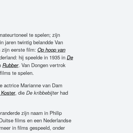
mateurtoneel te spelen; zijn
in jaren twintig belandde Van
zijn eerste film:
Op hoop van
derland: hij speelde in 1935 in
De
in
. Van Dongen vertrok
Rubber
films te spelen.
se actrice Marianne van Dam
 Koster
, die
had
De kribbebijter
randerde zijn naam in Philip
Duitse films en een Nederlandse
t meer in films gespeeld, onder