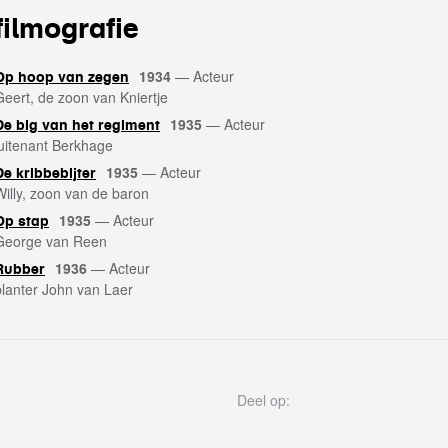
filmografie
1934
—
Acteur
Op hoop van zegen
Geert, de zoon van Kniertje
1935
—
Acteur
De big van het regiment
luitenant Berkhage
1935
—
Acteur
De kribbebijter
Willy, zoon van de baron
1935
—
Acteur
Op stap
George van Reen
1936
—
Acteur
Rubber
planter John van Laer
Deel op: