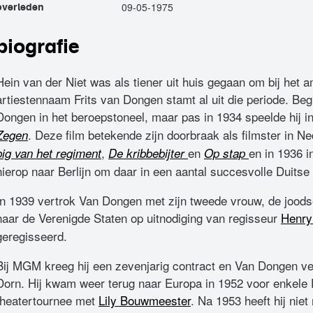
09-05-1975
overleden
biografie
Hein van der Niet was als tiener uit huis gegaan om bij het a
artiestennaam Frits van Dongen stamt al uit die periode. Beg
Dongen in het beroepstoneel, maar pas in 1934 speelde hij in 
. Deze film betekende zijn doorbraak als filmster in Ne
Zegen
,
en
en in 1936 
big van het regiment
De kribbebijter
Op stap
hierop naar Berlijn om daar in een aantal succesvolle Duitse 
In 1939 vertrok Van Dongen met zijn tweede vrouw, de jood
naar de Verenigde Staten op uitnodiging van regisseur
Henry
geregisseerd.
Bij MGM kreeg hij een zevenjarig contract en Van Dongen ve
Dorn. Hij kwam weer terug naar Europa in 1952 voor enkele 
theatertournee met
Lily Bouwmeester
. Na 1953 heeft hij nie