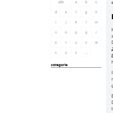
alle
a
b
c
d
e
f
g
h
i
j
k
l
m
n
o
p
q
r
s
t
u
v
w
x
y
z
...
categorie