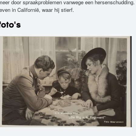
meer door spraakproblemen vanwege een hersenschudding. Hi
leven in Californië, waar hij stierf.
foto's