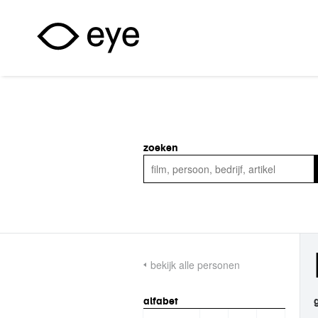
Overslaan en naar de inhoud gaan
zoeken
bekijk alle personen
alfabet