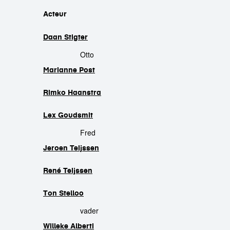
cast
Acteur
Daan Stigter
Otto
Marianne Post
Rimko Haanstra
Lex Goudsmit
Fred
Jeroen Teijssen
René Teijssen
Ton Stelloo
vader
Willeke Alberti