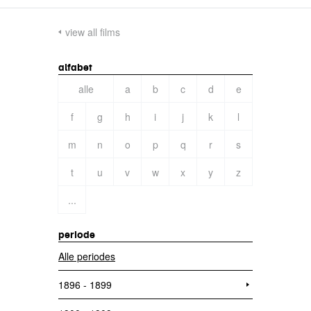
view all films
alfabet
alle
a
b
c
d
e
f
g
h
i
j
k
l
m
n
o
p
q
r
s
t
u
v
w
x
y
z
...
periode
Alle periodes
1896 - 1899