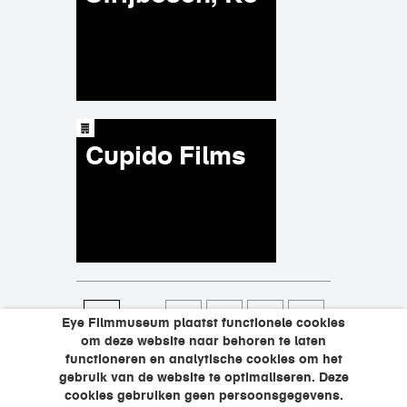
Cupido Films
pagina's
…
862
863
864
865
Eye Filmmuseum plaatst functionele cookies
om deze website naar behoren te laten
…
866
867
868
869
870
functioneren en analytische cookies om het
gebruik van de website te optimaliseren. Deze
cookies gebruiken geen persoonsgegevens.