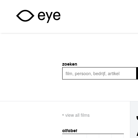
Overslaan en naar de inhoud gaan
zoeken
view all films
alfabet