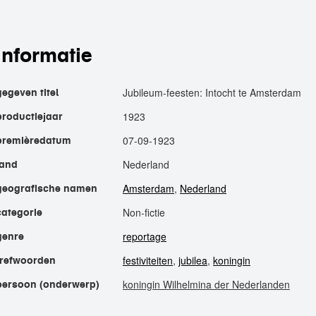
informatie
Jubileum-feesten: Intocht te Amsterdam
gegeven titel
1923
productiejaar
07-09-1923
premièredatum
Nederland
land
Amsterdam
,
Nederland
geografische namen
Non-fictie
categorie
reportage
genre
festiviteiten
,
jubilea
,
koningin
trefwoorden
koningin Wilhelmina der Nederlanden
persoon (onderwerp)