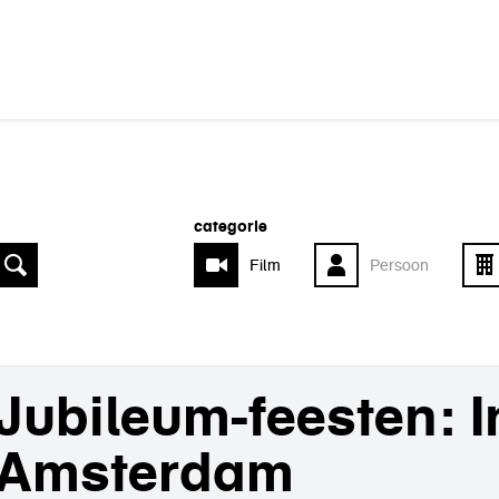
categorie
Film
Persoon
Jubileum-feesten: I
Amsterdam