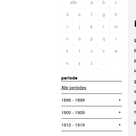
alle
a
b
c
d
e
f
g
h
i
j
k
l
m
n
o
p
q
r
s
t
u
v
w
x
y
z
...
periode
Alle periodes
1896 - 1899
1900 - 1909
1910 - 1919