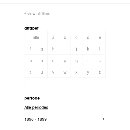
view all films
alfabet
alle
a
b
c
d
e
f
g
h
i
j
k
l
m
n
o
p
q
r
s
t
u
v
w
x
y
z
...
periode
Alle periodes
1896 - 1899