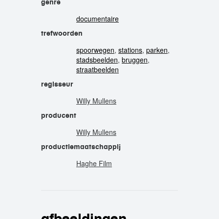
genre
documentaire
trefwoorden
spoorwegen
,
stations
,
parken
,
stadsbeelden
,
bruggen
,
straatbeelden
regisseur
Willy Mullens
producent
Willy Mullens
productiemaatschappij
Haghe Film
afbeeldingen