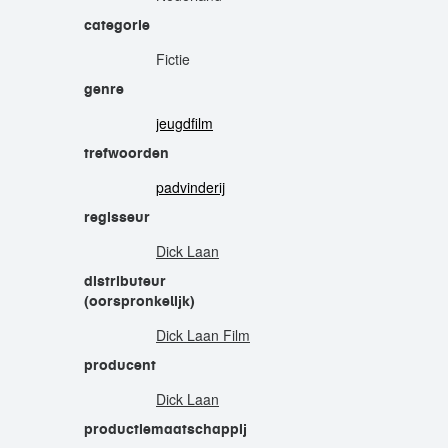
categorie
Fictie
genre
jeugdfilm
trefwoorden
padvinderij
regisseur
Dick Laan
distributeur
(oorspronkelijk)
Dick Laan Film
producent
Dick Laan
productiemaatschappij