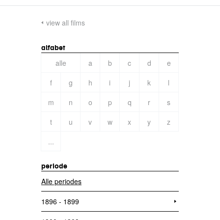
view all films
alfabet
alle
a
b
c
d
e
f
g
h
i
j
k
l
m
n
o
p
q
r
s
t
u
v
w
x
y
z
...
periode
Alle periodes
1896 - 1899