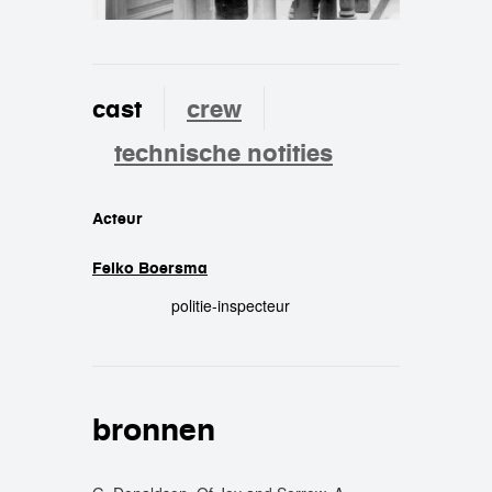
cast
crew
technische notities
cast
Acteur
Feiko Boersma
politie-inspecteur
bronnen