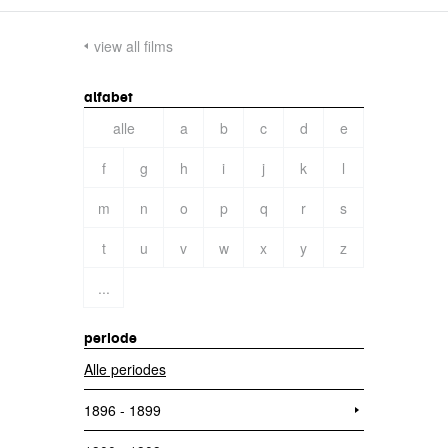
view all films
alfabet
alle
a
b
c
d
e
f
g
h
i
j
k
l
m
n
o
p
q
r
s
t
u
v
w
x
y
z
...
periode
Alle periodes
1896 - 1899