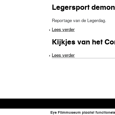
Legersport demons
Reportage van de Legerdag.
Lees verder
over Legersport dem
Kijkjes van het C
Lees verder
over Kijkjes van het
pagina's
Eye Filmmuseum plaatst functionele