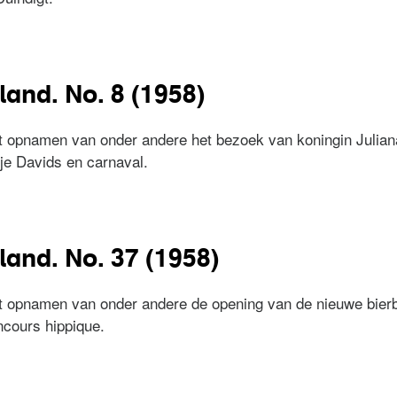
erland. No. 27 (1959)
and. No. 8 (1958)
 opnamen van onder andere het bezoek van koningin Juliana
je Davids en carnaval.
erland. No. 8 (1958)
land. No. 37 (1958)
t opnamen van onder andere de opening van de nieuwe bierb
ncours hippique.
erland. No. 37 (1958)