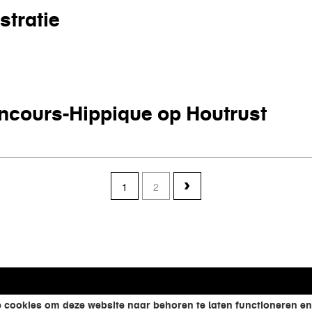
tratie
onstratie
oncours-Hippique op Houtrust
 Concours-Hippique op Houtrust
1
2
 cookies om deze website naar behoren te laten functioneren en