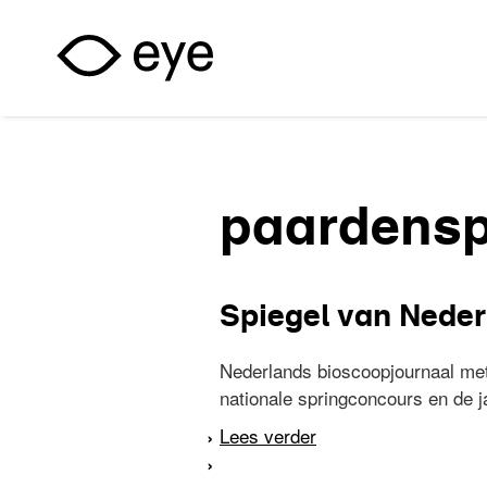
Overslaan en naar de inhoud gaan
paardensp
Spiegel van Neder
Nederlands bioscoopjournaal met
nationale springconcours en de ja
Lees verder
over Spiegel van Ned