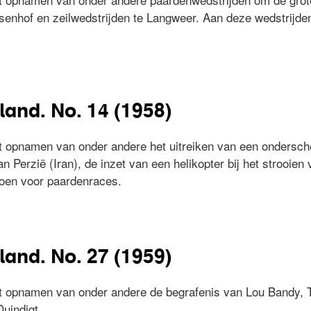
nsenhof en zeilwedstrijden te Langweer. Aan deze wedstrijd
erland. No. 36 (1959)
land. No. 14 (1958)
t opnamen van onder andere het uitreiken van een ondersc
erzië (Iran), de inzet van een helikopter bij het strooien v
zoen voor paardenraces.
erland. No. 14 (1958)
land. No. 27 (1959)
t opnamen van onder andere de begrafenis van Lou Bandy, T
uindigt.