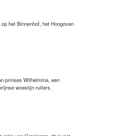
 op het Binnenhof, het Hoogoven
n prinses Wilhelmina, een
ijnse woestijn ruiters.
 prijs van Groningen, de kunst-