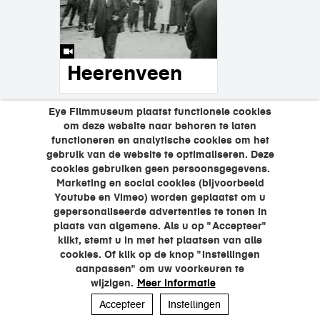
Heerenveen
Eye Filmmuseum plaatst functionele cookies
pagina's
om deze website naar behoren te laten
1
2
3
4
5
functioneren en analytische cookies om het
gebruik van de website te optimaliseren. Deze
…
6
7
8
9
cookies gebruiken geen persoonsgegevens.
Marketing en social cookies (bijvoorbeeld
Youtube en Vimeo) worden geplaatst om u
gepersonaliseerde advertenties te tonen in
plaats van algemene. Als u op "Accepteer"
klikt, stemt u in met het plaatsen van alle
cookies. Of klik op de knop "Instellingen
aanpassen" om uw voorkeuren te
wijzigen.
Meer informatie
Accepteer
Instellingen