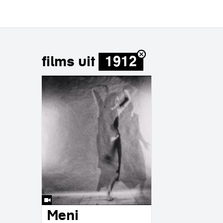
films uit
1912
Meni