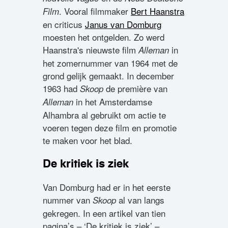
. Vooral filmmaker
Bert Haanstra
Film
en criticus
Janus van Domburg
moesten het ontgelden. Zo werd
Haanstra's nieuwste film
in
Alleman
het zomernummer van 1964 met de
grond gelijk gemaakt. In december
1963 had
de première van
Skoop
in het Amsterdamse
Alleman
Alhambra al gebruikt om actie te
voeren tegen deze film en promotie
te maken voor het blad.
De kritiek is ziek
Van Domburg had er in het eerste
nummer van
al van langs
Skoop
gekregen. In een artikel van tien
pagina’s – ‘De kritiek is ziek’ –