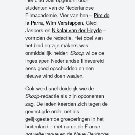
studenten van de Nederlandse
Filmacademie. Vier van hen –
Pim de
la Parra
,
Wim Verstappen
, Gied
Jaspers en
Nikolai van der Heyde
–
vormden de redactie. Het doel van
het blad en zijn makers was
onmiddellijk helder:
wilde de
Skoop
ingeslapen Nederlandse filmwereld
eens goed opschudden en een
nieuwe wind doen waaien.
Ook werd snel duidelijk wie de
-redactie als zijn opponenten
Skoop
zag. De leden keerden zich tegen de
gevestigde orde, net als
gelijkgestemde groeperingen in het
buitenland – met name de Franse
en de
nouvelle vague
Neue Deutsche