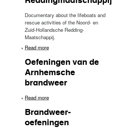
Reddingmaatschappij
Documentary about the lifeboats and
rescue activities of the Noord- en
Zuid-Hollandsche Redding-
Maatschappij.
Read more
about Bezoek aan eenige
reddingstations van de
Oefeningen van de
Noord- en Zuid-
Hollandsche
Arnhemsche
Reddingmaatschappij
brandweer
Read more
about Oefeningen van de
Arnhemsche brandweer
Brandweer-
oefeningen