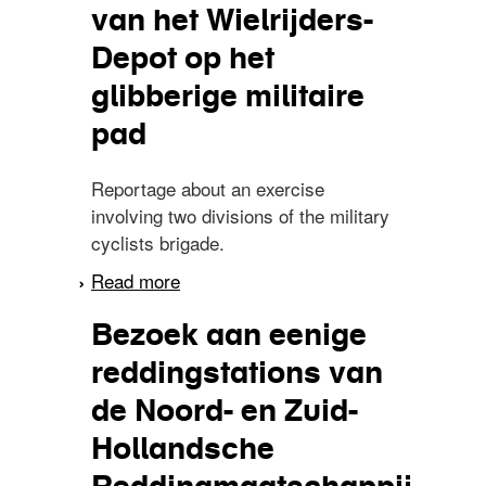
van het Wielrijders-
Depot op het
glibberige militaire
pad
Reportage about an exercise
involving two divisions of the military
cyclists brigade.
Read more
about Laatste sprongen
van het Wielrijders-Depot
Bezoek aan eenige
op het glibberige militaire
pad
reddingstations van
de Noord- en Zuid-
Hollandsche