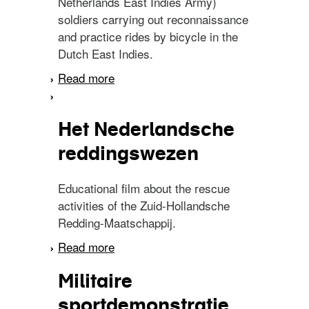
Netherlands East Indies Army)
soldiers carrying out reconnaissance
and practice rides by bicycle in the
Dutch East Indies.
Read more
about Een compagnie
militaire wielrijders
Het Nederlandsche
reddingswezen
Educational film about the rescue
activities of the Zuid-Hollandsche
Redding-Maatschappij.
Read more
about Het Nederlandsche
reddingswezen
Militaire
sportdemonstratie