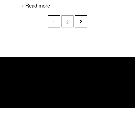
Read more
about Brandweer-
oefeningen
pages
1
2