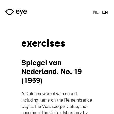
Skip to main content
NL
EN
langu
exercises
Spiegel van
Nederland. No. 19
(1959)
A Dutch newsreel with sound,
including items on the Remembrance
Day at the Waalsdorpervlakte, the
opening of the Caltex laboratory by