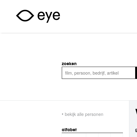
Overslaan en naar de inhoud gaan
zoeken
bekijk alle personen
alfabet