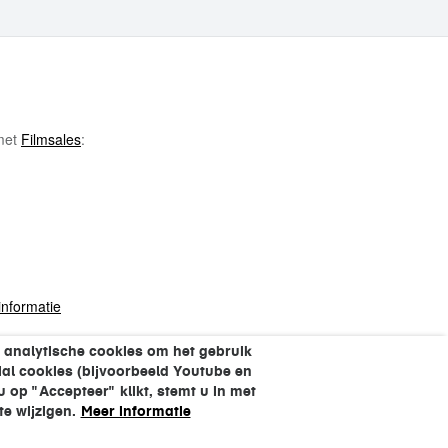
 met
Filmsales
:
informatie
 analytische cookies om het gebruik
al cookies (bijvoorbeeld Youtube en
op "Accepteer" klikt, stemt u in met
e wijzigen.
Meer informatie