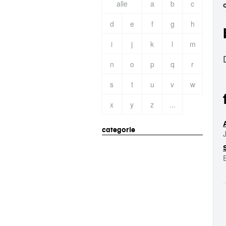
alle
a
b
c
d
e
f
g
h
i
j
k
l
m
n
o
p
q
r
s
t
u
v
w
x
y
z
...
categorie