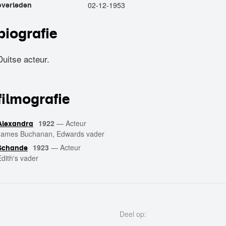
02-12-1953
overleden
biografie
Duitse acteur.
filmografie
1922
—
Acteur
Alexandra
James Buchanan, Edwards vader
1923
—
Acteur
Schande
Edith's vader
Deel op: