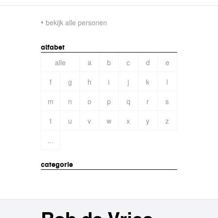
bekijk alle personen
alfabet
alle
a
b
c
d
e
f
g
h
i
j
k
l
m
n
o
p
q
r
s
t
u
v
w
x
y
z
...
categorie