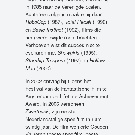
in 1985 naar de Verenigde Staten.
Achtereenvolgens maakte hij daar
(1987),
(1990)
RoboCop
Total Recall
en
(1992), films die
Basic Instinct
hem wereldwijde roem brachten.
Verhoeven wist dit succes niet te
evenaren met
(1995),
Showgirls
(1997) en
Starship Troopers
Hollow
(2000).
Man
In 2002 ontving hij tijdens het
Festival van de Fantastische Film te
Amsterdam de Lifetime Achievement
Award. In 2006 verscheen
, zijn eerste
Zwartboek
Nederlandstalige speelfilm in ruim
twintig jaar. De film won drie Gouden
Kalveren (beste speelfilm, beste