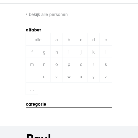
bekijk alle personen
alfabet
alle
a
b
c
d
e
f
g
h
i
j
k
l
m
n
o
p
q
r
s
t
u
v
w
x
y
z
...
categorie