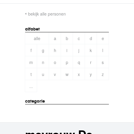
bekijk alle personen
alfabet
alle
a
b
c
d
e
f
g
h
i
j
k
l
m
n
o
p
q
r
s
t
u
v
w
x
y
z
...
categorie