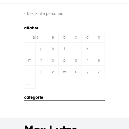
bekijk alle personen
alfabet
alle
a
b
c
d
e
f
g
h
i
j
k
l
m
n
o
p
q
r
s
t
u
v
w
x
y
z
...
categorie