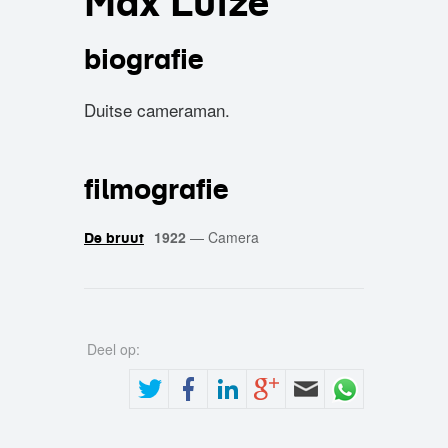
Max Lutze
biografie
Duitse cameraman.
filmografie
1922
—
Camera
De bruut
Deel op: