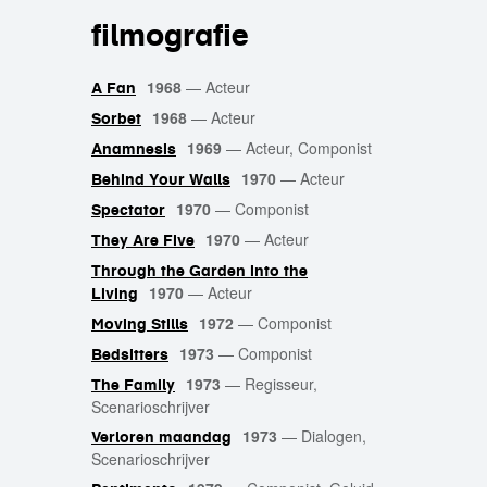
filmografie
1968
—
Acteur
A Fan
1968
—
Acteur
Sorbet
1969
—
Acteur, Componist
Anamnesis
1970
—
Acteur
Behind Your Walls
1970
—
Componist
Spectator
1970
—
Acteur
They Are Five
Through the Garden into the
1970
—
Acteur
Living
1972
—
Componist
Moving Stills
1973
—
Componist
Bedsitters
1973
—
Regisseur,
The Family
Scenarioschrijver
1973
—
Dialogen,
Verloren maandag
Scenarioschrijver