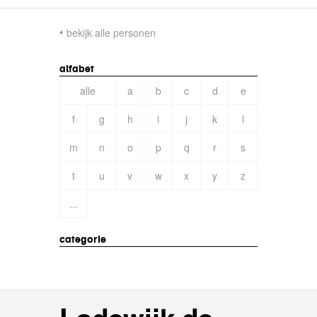
bekijk alle personen
alfabet
alle
a
b
c
d
e
f
g
h
i
j
k
l
m
n
o
p
q
r
s
t
u
v
w
x
y
z
...
categorie