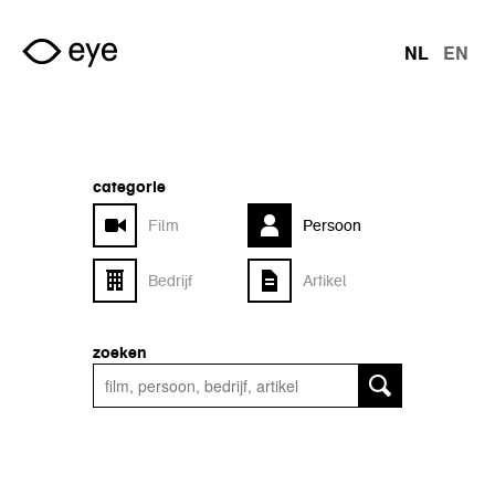
Overslaan en naar de inhoud gaan
NL
EN
talen
categorie
Film
Persoon
Bedrijf
Artikel
zoeken