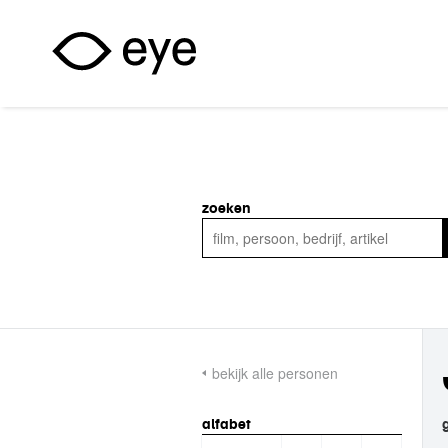
Overslaan en naar de inhoud gaan
zoeken
bekijk alle personen
alfabet