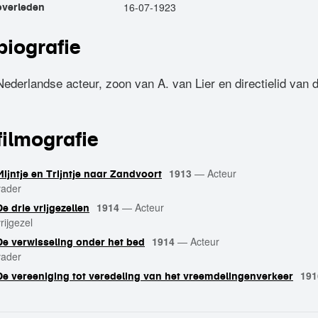
16-07-1923
overleden
biografie
Nederlandse acteur, zoon van A. van Lier en directielid van d
filmografie
1913
—
Acteur
Mijntje en Trijntje naar Zandvoort
vader
1914
—
Acteur
De drie vrijgezellen
rijgezel
1914
—
Acteur
De verwisseling onder het bed
vader
191
De vereeniging tot veredeling van het vreemdelingenverkeer