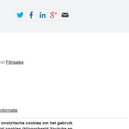
 met
Filmsales
:
informatie
 analytische cookies om het gebruik
al cookies (bijvoorbeeld Youtube en