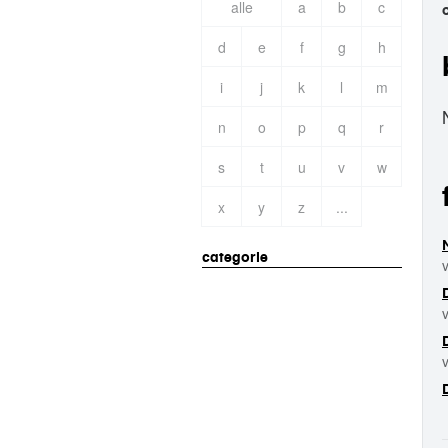
alle
a
b
c
d
e
f
g
h
i
j
k
l
m
n
o
p
q
r
s
t
u
v
w
x
y
z
...
categorie
v