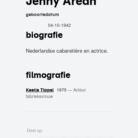
Jenny Arean
geboortedatum
04-10-1942
biografie
Nederlandse cabaretière en actrice.
filmografie
1975
—
Acteur
Keetje Tippel
fabrieksvrouw
Deel op: