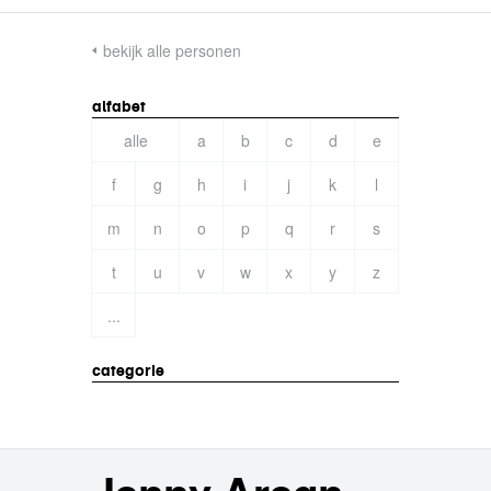
bekijk alle personen
alfabet
alle
a
b
c
d
e
f
g
h
i
j
k
l
m
n
o
p
q
r
s
t
u
v
w
x
y
z
...
categorie